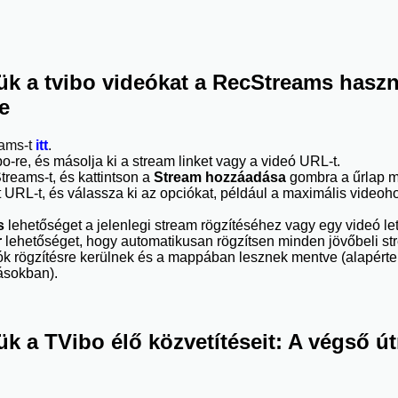
k a tvibo videókat a RecStreams haszná
e
eams-t
itt
.
o-re, és másolja ki a stream linket vagy a videó URL-t.
reams-t, és kattintson a
Stream hozzáadása
gombra a űrlap m
t URL-t, és válassza ki az opciókat, például a maximális videoho
s
lehetőséget a jelenlegi stream rögzítéséhez vagy egy videó le
r
lehetőséget, hogy automatikusan rögzítsen minden jövőbeli st
k rögzítésre kerülnek és a mappában lesznek mentve (alapértelm
tásokban).
k a TVibo élő közvetítéseit: A végső ú