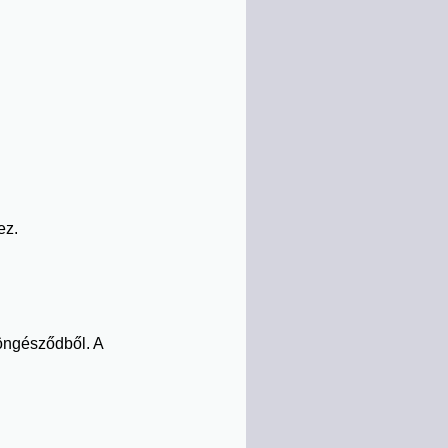
ez.
öngésződből. A