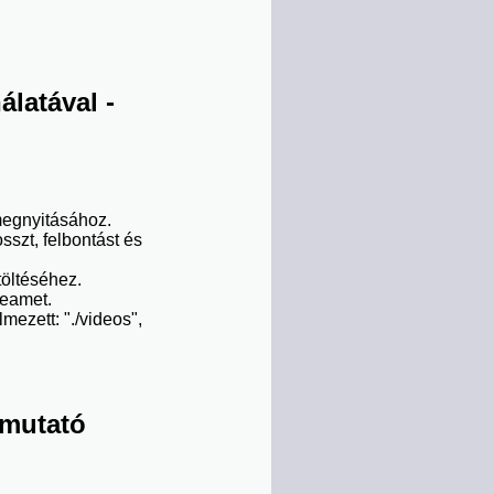
latával -
egnyitásához.
sszt, felbontást és
töltéséhez.
reamet.
ezett: "./videos",
tmutató