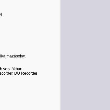
l.
 alkalmazásokat
bb verziókban.
Recorder, DU Recorder