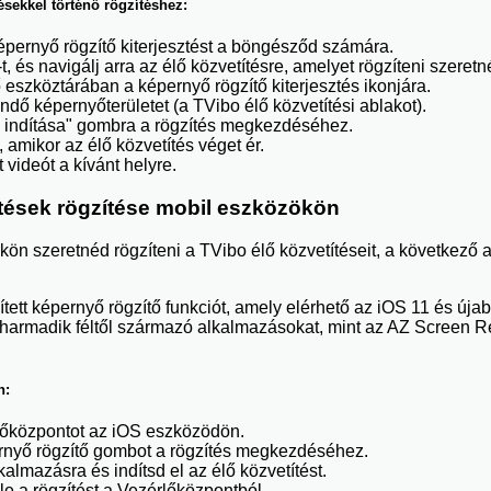
sekkel történő rögzítéshez:
képernyő rögzítő kiterjesztést a böngésződ számára.
 és navigálj arra az élő közvetítésre, amelyet rögzíteni szeretné
 eszköztárában a képernyő rögzítő kiterjesztés ikonjára.
ndő képernyőterületet (a TVibo élő közvetítési ablakot).
s indítása" gombra a rögzítés megkezdéséhez.
t, amikor az élő közvetítés véget ér.
t videót a kívánt helyre.
ítések rögzítése mobil eszközökön
ön szeretnéd rögzíteni a TVibo élő közvetítéseit, a következő
ett képernyő rögzítő funkciót, amely elérhető az iOS 11 és úja
harmadik féltől származó alkalmazásokat, mint az AZ Screen 
n:
őközpontot az iOS eszközödön.
rnyő rögzítő gombot a rögzítés megkezdéséhez.
almazásra és indítsd el az élő közvetítést.
 le a rögzítést a Vezérlőközpontból.