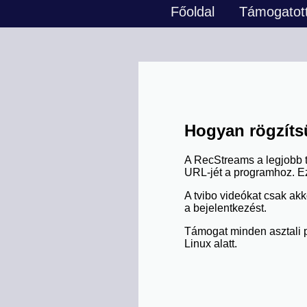
Főoldal
Támogatott
Hogyan rögzítsü
A RecStreams a legjobb tv
URL-jét a programhoz. Ez
A tvibo videókat csak akk
a bejelentkezést.
Támogat minden asztali p
Linux alatt.