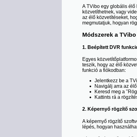
A TVibo egy globális élő 
közvetíthetnek, vagy vide
az élő közvetítéseket, 
megmutatjuk, hogyan rögz
Módszerek a TVibo 
1. Beépített DVR funkci
Egyes közvetítőplatformo
teszik, hogy az élő közve
funkció a fiókodban:
Jelentkezz be a TVi
Navigálj arra az élő
Keresd meg a "Rögz
Kattints rá a rögzí
2. Képernyő rögzítő szo
A képernyő rögzítő szoft
lépés, hogyan használhat