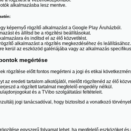
 Fotók alkalmazásba lesz mentve.
setén:
s egy képernyő rögzítő alkalmazást a Google Play Áruházból.
zást és állítsd be a rögzítési beállításokat.
almazásra és indítsd el az élő közvetítést.
rögzítő alkalmazást a rögzítés megkezdéséhez és leállításához.
sre kerül az eszközöd galériájába vagy az alkalmazás specifik
mpontok megértése
ek rögzítése előtt fontos megérteni a jogi és etikai következmén
t az eredeti tartalom alkotójától, mielőtt rögzítenéd az élő közve
rjeszd a rögzített tartalmat megfelelő engedély nélkül.
tulajdonjogokat és a TVibo szolgáltatási feltételeit.
zultálj jogi tanácsadóval, hogy biztosítsd a vonatkozó törvény
 rögzítése egyszerű folyamat lehet, ha megfelelő eszközöket é