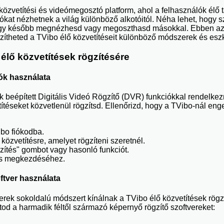
közvetítési és videómegosztó platform, ahol a felhasználók élő 
ókat nézhetnek a világ különböző alkotóitól. Néha lehet, hogy s
hogy később megnézhesd vagy megoszthasd másokkal. Ebben az
ítheted a TVibo élő közvetítéseit különböző módszerek és esz
élő közvetítések rögzítésére
ók használata
k beépített Digitális Videó Rögzítő (DVR) funkciókkal rendelke
títéseket közvetlenül rögzítsd. Ellenőrizd, hogy a TVibo-nál en
bo fiókodba.
 közvetítésre, amelyet rögzíteni szeretnél.
ítés" gombot vagy hasonló funkciót.
tés megkezdéséhez.
ftver használata
verek sokoldalú módszert kínálnak a TVibo élő közvetítések rög
od a harmadik féltől származó képernyő rögzítő szoftvereket: