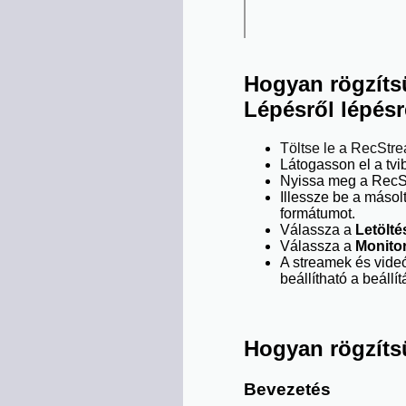
Hogyan rögzítsü
Lépésről lépésr
Töltse le a RecStr
Látogasson el a tvib
Nyissa meg a RecSt
Illessze be a másol
formátumot.
Válassza a
Letölté
Válassza a
Monito
A streamek és videó
beállítható a beállí
Hogyan rögzítsü
Bevezetés