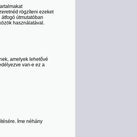
tartalmakat
zeretnéd rögzíteni ezeket
 átfogó útmutatóban
közök használatával.
znek, amelyek lehetővé
gedélyezve van-e ez a
zítésére. Íme néhány