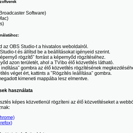
zoftverek
Broadcaster Software)
Mac)
s)
nálatához:
sd az OBS Studio-t a hivatalos weboldalról.
udio-t és állítsd be a beállításokat igényeid szerint.
épernyő rögzítő" forrást a képernyőd rögzítéséhez.
őd azon területét, ahol a TVibo élő közvetítés látható.
s indítása" gombra az élő közvetítés rögzítésének megkezdéséh
ítés véget ért, kattints a "Rögzítés leállítása" gombra.
 megadott kimeneti mappába lesz elmentve.
ések használata
ztés képes közvetlenül rögzíteni az élő közvetítéseket a webb
znak:
Chrome)
refox)