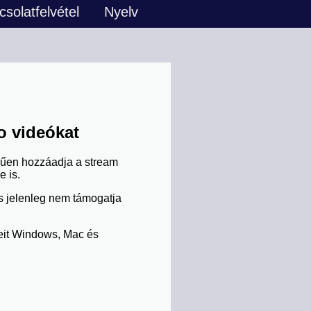
solatfelvétel
Nyelv
bo videókat
erűen hozzáadja a stream
 is.
ms jelenleg nem támogatja
jeit Windows, Mac és