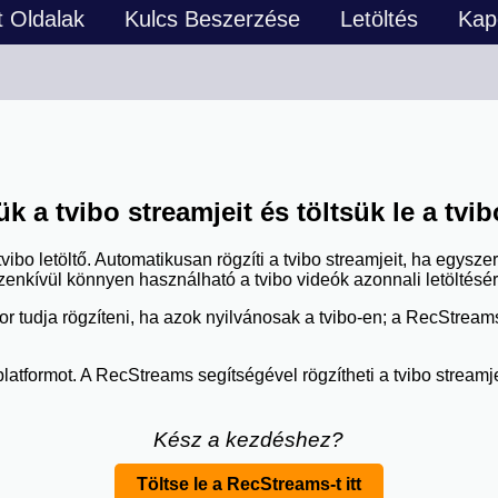
 Oldalak
Kulcs Beszerzése
Letöltés
Kapc
k a tvibo streamjeit és töltsük le a tvi
ibo letöltő. Automatikusan rögzíti a tvibo streamjeit, ha egysz
enkívül könnyen használható a tvibo videók azonnali letöltésére
or tudja rögzíteni, ha azok nyilvánosak a tvibo-en; a RecStrea
latformot. A RecStreams segítségével rögzítheti a tvibo stream
Kész a kezdéshez?
Töltse le a RecStreams-t itt