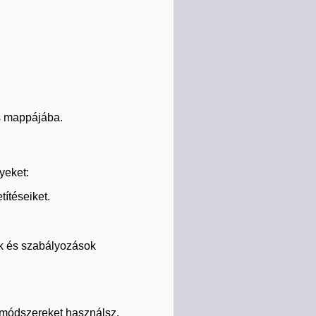
us mappájába.
yeket:
títéseiket.
ek és szabályozások
s módszereket használsz.