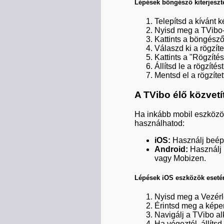
Lépések böngésző kiterjeszté
Telepítsd a kívánt 
Nyisd meg a TVibo-t,
Kattints a böngésző
Válaszd ki a rögzíte
Kattints a "Rögzíté
Állítsd le a rögzítés
Mentsd el a rögzítet
A TVibo élő közvet
Ha inkább mobil eszközök
használhatod:
iOS:
Használj beépít
Android:
Használj 
vagy Mobizen.
Lépések iOS eszközök eseté
Nyisd meg a Vezérl
Érintsd meg a képe
Navigálj a TVibo alk
Ha végeztél, állítsd