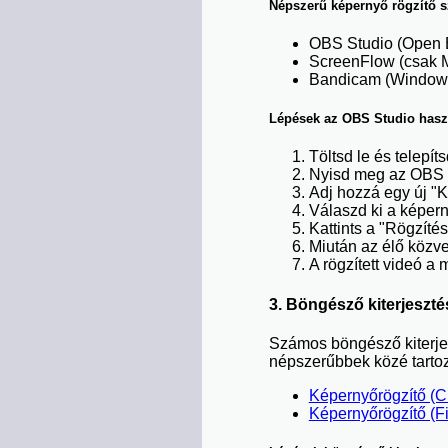
Népszerű képernyő rögzítő s
OBS Studio (Open 
ScreenFlow (csak 
Bandicam (Window
Lépések az OBS Studio hasz
Töltsd le és telepít
Nyisd meg az OBS St
Adj hozzá egy új "K
Válaszd ki a képerny
Kattints a "Rögzíté
Miután az élő közvet
A rögzített videó a
3. Böngésző kiterjeszt
Számos böngésző kiterjes
népszerűbbek közé tarto
Képernyőrögzítő (
Képernyőrögzítő (Fi