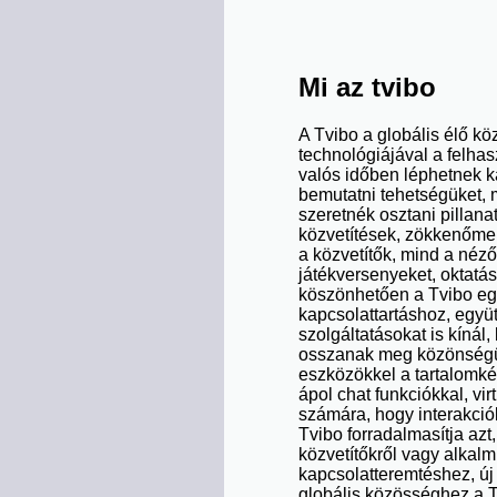
Mi az tvibo
A Tvibo a globális élő kö
technológiájával a felha
valós időben léphetnek k
bemutatni tehetségüket, 
szeretnék osztani pillan
közvetítések, zökkenőment
a közvetítők, mind a néző
játékversenyeket, oktatá
köszönhetően a Tvibo egy
kapcsolattartáshoz, együ
szolgáltatásokat is kínál,
osszanak meg közönségükk
eszközökkel a tartalomkés
ápol chat funkciókkal, v
számára, hogy interakci
Tvibo forradalmasítja azt
közvetítőkről vagy alkalm
kapcsolatteremtéshez, új
globális közösséghez a T