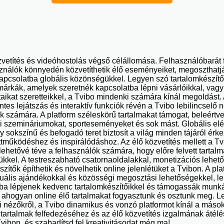
zvetítés és videóhostolás végső célállomása. Felhasználóbarát f
sználók könnyedén közvetíthetik élő eseményeiket, megoszthatjá
apcsolatba globális közönségükkel. Legyen szó tartalomkészítők
márkák, amelyek szeretnék kapcsolatba lépni vásárlóikkal, vag
ataikat szeretteikkel, a Tvibo mindenki számára kínál megoldást
es lejátszás és interaktív funkciók révén a Tvibo lebilincselő 
k számára. A platform széleskörű tartalmakat támogat, beleértve
si szemináriumokat, sporteseményeket és sok mást. Globális e
 sokszínű és befogadó teret biztosít a világ minden tájáról érk
ttműködéshez és inspirálódáshoz. Az élő közvetítés mellett a Tv
 lehetővé téve a felhasználók számára, hogy előre felvett tartalm
el. A testreszabható csatornaoldalakkal, monetizációs lehetős
zítők építhetik és növelhetik online jelenlétüket a Tvibon. A pla
irtuális ajándékokkal és közösségi megosztási lehetőségekkel, l
óba lépjenek kedvenc tartalomkészítőikkel és támogassák munk
, ahogyan online élő tartalmakat fogyasztunk és osztunk meg. L
i nézőkről, a Tvibo dinamikus és vonzó platformot kínál a mások
 tartalmak felfedezéséhez és az élő közvetítés izgalmának átél
vibon, és szabadítsd fel kreativitásodat még ma!