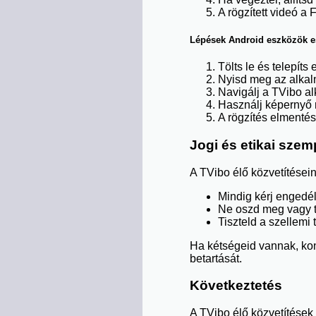
A rögzített videó a
Lépések Android eszközök e
Tölts le és telepít
Nyisd meg az alkalma
Navigálj a TVibo alk
Használj képernyő 
A rögzítés elmenté
Jogi és etikai sze
A TVibo élő közvetítésein
Mindig kérj engedély
Ne oszd meg vagy te
Tiszteld a szellemi 
Ha kétségeid vannak, kon
betartását.
Következtetés
A TVibo élő közvetítések