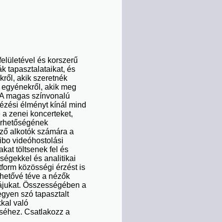
elületével és korszerű
k tapasztalataikat, és
ről, akik szeretnék
y egyénekről, akik meg
. A magas színvonalú
nézési élményt kínál mind
 a zenei koncerteket,
lérhetőségének
ező alkotók számára a
ibo videóhostolási
akat töltsenek fel és
égekkel és analitikai
tform közösségi érzést is
ehetővé téve a nézők
ájukat. Összességében a
egyen szó tapasztalt
kal való
éséhez. Csatlakozz a