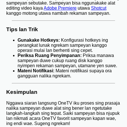
sampeyan sebutake. Sampeyan bisa nggunakake alat
editing video kaya
Adobe Premiere
utawa
Shotcut
kanggo motong utawa nambah rekaman sampeyan.
Tips lan Trik
Gunakake Hotkeys:
Konfigurasi hotkeys ing
perangkat lunak ngrekam sampeyan kanggo
operasi mulai lan berhenti sing cepet.
Periksa Ruang Penyimpanan:
Priksa manawa
sampeyan duwe cukup ruang disk kanggo
nyimpen rekaman sampeyan, utamane yen suwe.
Mateni Notifikasi:
Mateni notifikasi supaya ora
gangguan nalika ngrekam.
Kesimpulan
Nggawa siaran langsung OneTV iku proses sing prasaja
nalika sampeyan duwe alat sing bener lan ngetutake
langkah-langkah sing tepat. Saiki sampeyan bisa njupuk
lan nikmati acara OneTV favorit sampeyan kapan wae,
ing endi wae. Sugeng ngrekam!