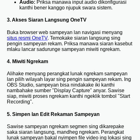
Audio:
Priksa manawa input audio dikonfigurasi
kanthi bener kanggo njupuk swara sistem.
3. Akses Siaran Langsung OneTV
Buka browser web sampeyan lan navigasi menyang
situs resmi OneTV
. Temokake siaran langsung sing
pengin sampeyan rekam. Priksa manawa siaran kasebut
mlaku lancar sadurunge sampeyan miwiti ngrekam.
4. Miwiti Ngrekam
Alihake menyang perangkat lunak ngrekam sampeyan
lan pilih wilayah layar sing pengin sampeyan rekam. Ing
OBS Studio, sampeyan bisa nindakake iki kanthi
nambahake sumber "Display Capture" anyar. Sawise
siap, miwiti proses ngrekam kanthi ngeklik tombol "Start
Recording".
5. Simpen lan Edit Rekaman Sampeyan
Sawise sampeyan ngrekam segmen sing dikarepake
saka siaran langsung, mandheg ngrekam. Perangkat
lunak sampeyan bakal nyimpen file video ing lokasi sing