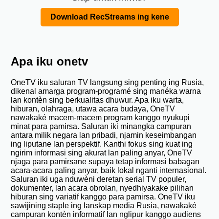
Download RecStreams ing kene
Apa iku onetv
OneTV iku saluran TV langsung sing penting ing Rusia,
dikenal amarga program-programé sing manéka warna
lan kontèn sing berkualitas dhuwur. Apa iku warta,
hiburan, olahraga, utawa acara budaya, OneTV
nawakaké macem-macem program kanggo nyukupi
minat para pamirsa. Saluran iki minangka campuran
antara milik negara lan pribadi, njamin keseimbangan
ing liputane lan perspektif. Kanthi fokus sing kuat ing
ngirim informasi sing akurat lan paling anyar, OneTV
njaga para pamirsane supaya tetap informasi babagan
acara-acara paling anyar, baik lokal nganti internasional.
Saluran iki uga nduwèni deretan serial TV populer,
dokumenter, lan acara obrolan, nyedhiyakake pilihan
hiburan sing variatif kanggo para pamirsa. OneTV iku
sawijining staple ing lanskap media Rusia, nawakaké
campuran kontèn informatif lan nglipur kanggo audiens