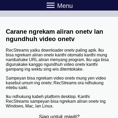
menu
Menu
Carane ngrekam aliran onetv lan
ngundhuh video onetv
RecStreams yaiku downloader onetv paling apik. Iku
bisa ngrekam aliran onetv kanthi otomatis kanthi mung
nambahake URL aliran menyang program. Iku uga bisa
digunakake kanggo ngundhuh video onetv kanthi
gampang ing wektu sing wis ditemtokake.
Sampeyan bisa ngrekam video onetv mung yen video
kasebut umum ing onetv; RecStreams ora ndhukung
mlebu saiki.
Iku ndhukung kabeh platform desktop. Kanthi
RecStreams sampeyan bisa ngrekam aliran onetv ing
Windows, Mac, lan Linux.
Siap untuk miwiti?