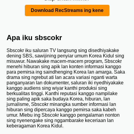
Download RecStreams ing kene
Apa iku sbscokr
Sbscokr iku saluran TV langsung sing disedhiyakake
dening SBS, sawijining penyiar umum Korea Kidul sing
misuwur. Nawakake macem-macem program, Sbscokr
menehi hiburan sing apik lan konten informasi kanggo
para pemirsa ing saindhenging Korea lan amarga. Saka
drama sing ngrebut ati lan acara variasi nganti warta
panganyaran lan dokumenter, saluran iki nyedhiyakake
kanggo audiens sing wiyar kanthi produksi sing
berkualitas tinggi. Kanthi reputasi kanggo nampilake
sing paling apik saka budaya Korea, hiburan, lan
jurnalisme, Sbscokr minangka sumber informasi lan
hiburan sing dipercaya kanggo pemirsa saka kabeh
umur. Mlebu ing Sbscokr kanggo pengalaman nonton
sing nyenengake sing nggambarake keceriaan lan
keberagaman Korea Kidul.