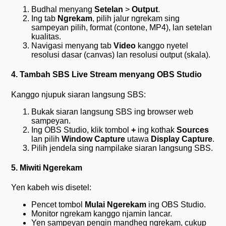
Budhal menyang
Setelan
>
Output
.
Ing tab
Ngrekam
, pilih jalur ngrekam sing
sampeyan pilih, format (contone, MP4), lan setelan
kualitas.
Navigasi menyang tab
Video
kanggo nyetel
resolusi dasar (canvas) lan resolusi output (skala).
4. Tambah SBS Live Stream menyang OBS Studio
Kanggo njupuk siaran langsung SBS:
Bukak siaran langsung SBS ing browser web
sampeyan.
Ing OBS Studio, klik tombol
+
ing kothak
Sources
lan pilih
Window Capture
utawa
Display Capture
.
Pilih jendela sing nampilake siaran langsung SBS.
5. Miwiti Ngerekam
Yen kabeh wis disetel:
Pencet tombol
Mulai Ngerekam
ing OBS Studio.
Monitor ngrekam kanggo njamin lancar.
Yen sampeyan pengin mandheg ngrekam, cukup