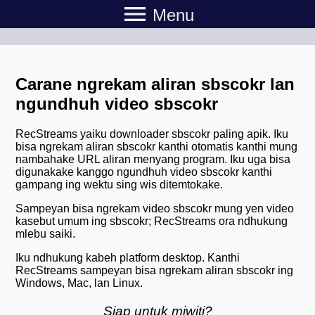
menu
Menu
Carane ngrekam aliran sbscokr lan
ngundhuh video sbscokr
RecStreams yaiku downloader sbscokr paling apik. Iku
bisa ngrekam aliran sbscokr kanthi otomatis kanthi mung
nambahake URL aliran menyang program. Iku uga bisa
digunakake kanggo ngundhuh video sbscokr kanthi
gampang ing wektu sing wis ditemtokake.
Sampeyan bisa ngrekam video sbscokr mung yen video
kasebut umum ing sbscokr; RecStreams ora ndhukung
mlebu saiki.
Iku ndhukung kabeh platform desktop. Kanthi
RecStreams sampeyan bisa ngrekam aliran sbscokr ing
Windows, Mac, lan Linux.
Siap untuk miwiti?