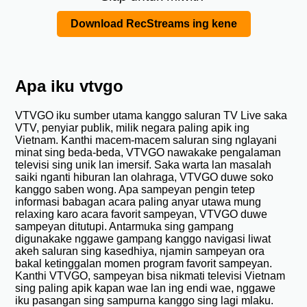
Download RecStreams ing kene
Apa iku vtvgo
VTVGO iku sumber utama kanggo saluran TV Live saka
VTV, penyiar publik, milik negara paling apik ing
Vietnam. Kanthi macem-macem saluran sing nglayani
minat sing beda-beda, VTVGO nawakake pengalaman
televisi sing unik lan imersif. Saka warta lan masalah
saiki nganti hiburan lan olahraga, VTVGO duwe soko
kanggo saben wong. Apa sampeyan pengin tetep
informasi babagan acara paling anyar utawa mung
relaxing karo acara favorit sampeyan, VTVGO duwe
sampeyan ditutupi. Antarmuka sing gampang
digunakake nggawe gampang kanggo navigasi liwat
akeh saluran sing kasedhiya, njamin sampeyan ora
bakal ketinggalan momen program favorit sampeyan.
Kanthi VTVGO, sampeyan bisa nikmati televisi Vietnam
sing paling apik kapan wae lan ing endi wae, nggawe
iku pasangan sing sampurna kanggo sing lagi mlaku.