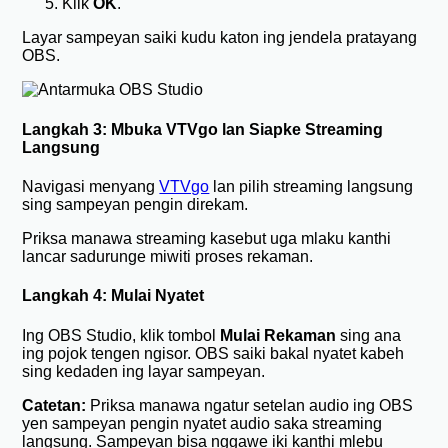
Klik
OK
.
Layar sampeyan saiki kudu katon ing jendela pratayang
OBS.
Langkah 3: Mbuka VTVgo lan Siapke Streaming
Langsung
Navigasi menyang
VTVgo
lan pilih streaming langsung
sing sampeyan pengin direkam.
Priksa manawa streaming kasebut uga mlaku kanthi
lancar sadurunge miwiti proses rekaman.
Langkah 4: Mulai Nyatet
Ing OBS Studio, klik tombol
Mulai Rekaman
sing ana
ing pojok tengen ngisor. OBS saiki bakal nyatet kabeh
sing kedaden ing layar sampeyan.
Catetan:
Priksa manawa ngatur setelan audio ing OBS
yen sampeyan pengin nyatet audio saka streaming
langsung. Sampeyan bisa nggawe iki kanthi mlebu