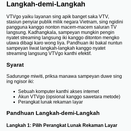
Langkah-demi-Langkah
VTVgo yaiku layanan sing apik banget saka VTV,
stasiun penyiar publik milik negara Vietnam, sing ngidini
pangguna kanggo nonton macem-macem saluran TV
langsung. Kadhangkala, sampeyan mungkin pengin
nyatet streaming langsung iki kanggo ditonton mengko
utawa dibagi karo wong liya. Pandhuan iki bakal nuntun
sampeyan liwat langkah-langkah kanggo nyatet
streaming langsung VTVgo kanthi efektif.
Syarat
Sadurunge miwiti, priksa manawa sampeyan duwe sing
ing ngisor iki:
Sebuah komputer kanthi akses internet
Akun VTVgo (opsional kanggo sawetara metode)
Perangkat lunak rekaman layar
Pandhuan Langkah-demi-Langkah
Langkah 1: Pilih Perangkat Lunak Rekaman Layar