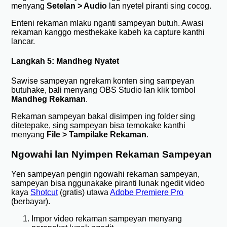
menyang
Setelan > Audio
lan nyetel piranti sing cocog.
Enteni rekaman mlaku nganti sampeyan butuh. Awasi
rekaman kanggo mesthekake kabeh ka capture kanthi
lancar.
Langkah 5: Mandheg Nyatet
Sawise sampeyan ngrekam konten sing sampeyan
butuhake, bali menyang OBS Studio lan klik tombol
Mandheg Rekaman
.
Rekaman sampeyan bakal disimpen ing folder sing
ditetepake, sing sampeyan bisa temokake kanthi
menyang
File > Tampilake Rekaman
.
Ngowahi lan Nyimpen Rekaman Sampeyan
Yen sampeyan pengin ngowahi rekaman sampeyan,
sampeyan bisa nggunakake piranti lunak ngedit video
kaya
Shotcut
(gratis) utawa
Adobe Premiere Pro
(berbayar).
Impor video rekaman sampeyan menyang