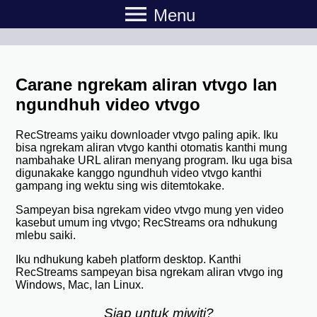
menu
Menu
Carane ngrekam aliran vtvgo lan
ngundhuh video vtvgo
RecStreams yaiku downloader vtvgo paling apik. Iku
bisa ngrekam aliran vtvgo kanthi otomatis kanthi mung
nambahake URL aliran menyang program. Iku uga bisa
digunakake kanggo ngundhuh video vtvgo kanthi
gampang ing wektu sing wis ditemtokake.
Sampeyan bisa ngrekam video vtvgo mung yen video
kasebut umum ing vtvgo; RecStreams ora ndhukung
mlebu saiki.
Iku ndhukung kabeh platform desktop. Kanthi
RecStreams sampeyan bisa ngrekam aliran vtvgo ing
Windows, Mac, lan Linux.
Siap untuk miwiti?