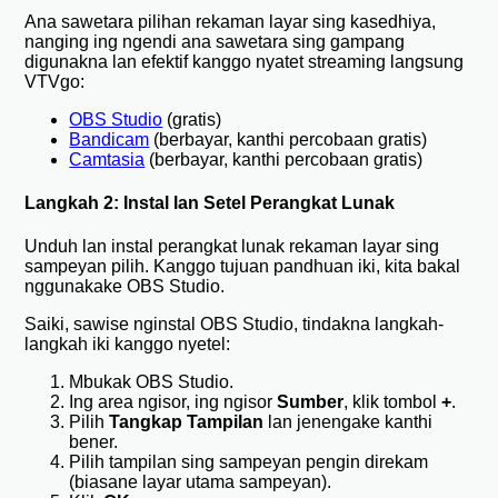
Ana sawetara pilihan rekaman layar sing kasedhiya,
nanging ing ngendi ana sawetara sing gampang
digunakna lan efektif kanggo nyatet streaming langsung
VTVgo:
OBS Studio
(gratis)
Bandicam
(berbayar, kanthi percobaan gratis)
Camtasia
(berbayar, kanthi percobaan gratis)
Langkah 2: Instal lan Setel Perangkat Lunak
Unduh lan instal perangkat lunak rekaman layar sing
sampeyan pilih. Kanggo tujuan pandhuan iki, kita bakal
nggunakake OBS Studio.
Saiki, sawise nginstal OBS Studio, tindakna langkah-
langkah iki kanggo nyetel:
Mbukak OBS Studio.
Ing area ngisor, ing ngisor
Sumber
, klik tombol
+
.
Pilih
Tangkap Tampilan
lan jenengake kanthi
bener.
Pilih tampilan sing sampeyan pengin direkam
(biasane layar utama sampeyan).