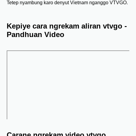
Tetep nyambung karo denyut Vietnam nganggo VTVGO.
Kepiye cara ngrekam aliran vtvgo -
Pandhuan Video
Carane ngrekam video vtvgo