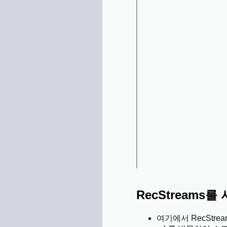
RecStreams
여기에서 RecStrea