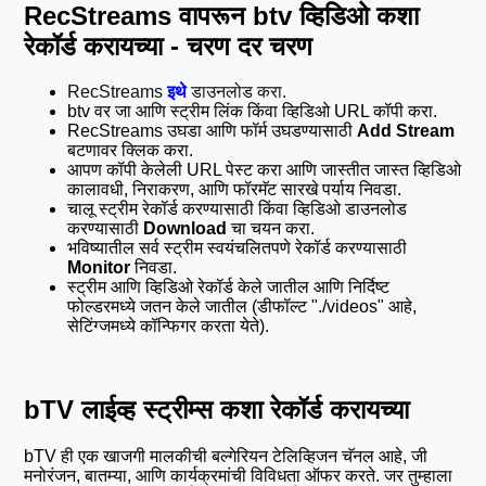
RecStreams वापरून btv व्हिडिओ कशा
रेकॉर्ड करायच्या - चरण दर चरण
RecStreams
इथे
डाउनलोड करा.
btv वर जा आणि स्ट्रीम लिंक किंवा व्हिडिओ URL कॉपी करा.
RecStreams उघडा आणि फॉर्म उघडण्यासाठी
Add Stream
बटणावर क्लिक करा.
आपण कॉपी केलेली URL पेस्ट करा आणि जास्तीत जास्त व्हिडिओ
कालावधी, निराकरण, आणि फॉरमॅट सारखे पर्याय निवडा.
चालू स्ट्रीम रेकॉर्ड करण्यासाठी किंवा व्हिडिओ डाउनलोड
करण्यासाठी
Download
चा चयन करा.
भविष्यातील सर्व स्ट्रीम स्वयंचलितपणे रेकॉर्ड करण्यासाठी
Monitor
निवडा.
स्ट्रीम आणि व्हिडिओ रेकॉर्ड केले जातील आणि निर्दिष्ट
फोल्डरमध्ये जतन केले जातील (डीफॉल्ट "./videos" आहे,
सेटिंग्जमध्ये कॉन्फिगर करता येते).
bTV लाईव्ह स्ट्रीम्स कशा रेकॉर्ड करायच्या
bTV ही एक खाजगी मालकीची बल्गेरियन टेलिव्हिजन चॅनल आहे, जी
मनोरंजन, बातम्या, आणि कार्यक्रमांची विविधता ऑफर करते. जर तुम्हाला