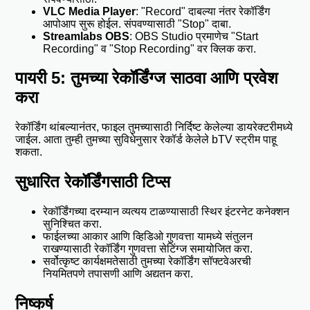
VLC Media Player
: "Record" दाबल्या नंतर रेकॉर्डिंग
आपोआप सुरू होईल. संपवण्यासाठी "Stop" दाबा.
Streamlabs OBS
: OBS Studio प्रमाणेच "Start
Recording" व "Stop Recording" वर क्लिक करा.
पायरी 5: तुमच्या रेकॉर्डिंग्ज साठवा आणि प्रवेश
करा
रेकॉर्डिंग थांबल्यानंतर, फाइल तुमच्यासाठी निर्दिष्ट केलेल्या डायरेक्टरीमध्ये
जाईल. आता तुम्ही तुमच्या सुविधेनुसार रेकॉर्ड केलेले bTV स्ट्रीम पाहू
शकता.
सुधारित रेकॉर्डिंगसाठी टिप्स
रेकॉर्डिंगच्या दरम्यान व्यत्यय टाळण्यासाठी स्थिर इंटरनेट कनेक्शन
सुनिश्चित करा.
फाईलच्या आकार आणि व्हिडिओ गुणवत्ता यामध्ये संतुलन
राखण्यासाठी रेकॉर्डिंग गुणवत्ता सेटिंग्ज समायोजित करा.
सर्वोत्कृष्ट कार्यक्षमतेसाठी तुमच्या रेकॉर्डिंग सॉफ्टवेअरची
नियमितपणे तपासणी आणि अद्यतन करा.
निष्कर्ष