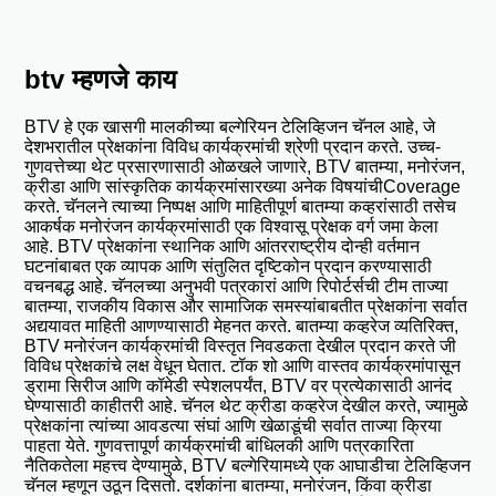
btv म्हणजे काय
BTV हे एक खासगी मालकीच्या बल्गेरियन टेलिव्हिजन चॅनल आहे, जे
देशभरातील प्रेक्षकांना विविध कार्यक्रमांची श्रेणी प्रदान करते. उच्च-
गुणवत्तेच्या थेट प्रसारणासाठी ओळखले जाणारे, BTV बातम्या, मनोरंजन,
क्रीडा आणि सांस्कृतिक कार्यक्रमांसारख्या अनेक विषयांचीCoverage
करते. चॅनलने त्याच्या निष्पक्ष आणि माहितीपूर्ण बातम्या कव्हरांसाठी तसेच
आकर्षक मनोरंजन कार्यक्रमांसाठी एक विश्वासू प्रेक्षक वर्ग जमा केला
आहे. BTV प्रेक्षकांना स्थानिक आणि आंतरराष्ट्रीय दोन्ही वर्तमान
घटनांबाबत एक व्यापक आणि संतुलित दृष्टिकोन प्रदान करण्यासाठी
वचनबद्ध आहे. चॅनलच्या अनुभवी पत्रकारां आणि रिपोर्टर्सची टीम ताज्या
बातम्या, राजकीय विकास और सामाजिक समस्यांबाबतीत प्रेक्षकांना सर्वात
अद्ययावत माहिती आणण्यासाठी मेहनत करते. बातम्या कव्हरेज व्यतिरिक्त,
BTV मनोरंजन कार्यक्रमांची विस्तृत निवडकता देखील प्रदान करते जी
विविध प्रेक्षकांचे लक्ष वेधून घेतात. टॉक शो आणि वास्तव कार्यक्रमांपासून
ड्रामा सिरीज आणि कॉमेडी स्पेशलपर्यंत, BTV वर प्रत्येकासाठी आनंद
घेण्यासाठी काहीतरी आहे. चॅनल थेट क्रीडा कव्हरेज देखील करते, ज्यामुळे
प्रेक्षकांना त्यांच्या आवडत्या संघां आणि खेळाडूंची सर्वात ताज्या क्रिया
पाहता येते. गुणवत्तापूर्ण कार्यक्रमांची बांधिलकी आणि पत्रकारिता
नैतिकतेला महत्त्व देण्यामुळे, BTV बल्गेरियामध्ये एक आघाडीचा टेलिव्हिजन
चॅनल म्हणून उठून दिसतो. दर्शकांना बातम्या, मनोरंजन, किंवा क्रीडा