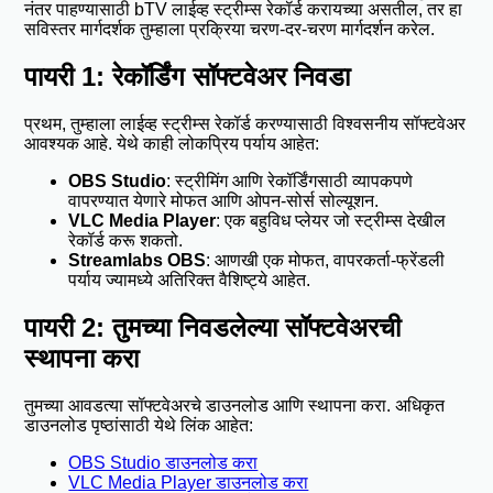
नंतर पाहण्यासाठी bTV लाईव्ह स्ट्रीम्स रेकॉर्ड करायच्या असतील, तर हा
सविस्तर मार्गदर्शक तुम्हाला प्रक्रिया चरण-दर-चरण मार्गदर्शन करेल.
पायरी 1: रेकॉर्डिंग सॉफ्टवेअर निवडा
प्रथम, तुम्हाला लाईव्ह स्ट्रीम्स रेकॉर्ड करण्यासाठी विश्वसनीय सॉफ्टवेअर
आवश्यक आहे. येथे काही लोकप्रिय पर्याय आहेत:
OBS Studio
: स्ट्रीमिंग आणि रेकॉर्डिंगसाठी व्यापकपणे
वापरण्यात येणारे मोफत आणि ओपन-सोर्स सोल्यूशन.
VLC Media Player
: एक बहुविध प्लेयर जो स्ट्रीम्स देखील
रेकॉर्ड करू शकतो.
Streamlabs OBS
: आणखी एक मोफत, वापरकर्ता-फ्रेंडली
पर्याय ज्यामध्ये अतिरिक्त वैशिष्ट्ये आहेत.
पायरी 2: तुमच्या निवडलेल्या सॉफ्टवेअरची
स्थापना करा
तुमच्या आवडत्या सॉफ्टवेअरचे डाउनलोड आणि स्थापना करा. अधिकृत
डाउनलोड पृष्ठांसाठी येथे लिंक आहेत:
OBS Studio डाउनलोड करा
VLC Media Player डाउनलोड करा