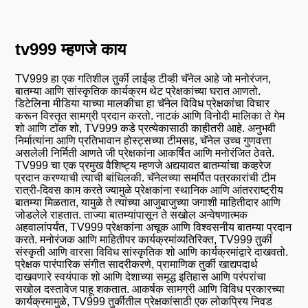
tv999 म्हणजे काय
TV999 हा एक गतिशील तुर्की लाईव्ह टीव्ही चॅनेल आहे जो मनोरंजन,
बातम्या आणि सांस्कृतिक कार्यक्रम थेट प्रेक्षकांच्या घरात आणतो.
डिटेलिना मीडिया याच्या मालकीचा हा चॅनेल विविध प्रेक्षकांचा विचार
करून विस्तृत सामग्री प्रदान करतो. नाटकं आणि विनोदी मालिका ते गेम
शो आणि टॉक शो, TV999 कडे प्रत्येकासाठी काहीतरी आहे. अनुभवी
निर्मात्यांना आणि प्रतिभावान होस्ट्सच्या टीमसह, चॅनेल उच्च गुणवत्ता
असलेली निर्मिती आणते जी प्रेक्षकांना आकर्षित आणि मनोरंजित ठेवते.
TV999 चा एक प्रमुख वैशिष्ट्य म्हणजे अद्ययावत बातम्यांचा कव्हरेज
प्रदान करण्याची त्याची बांधिलकी. चॅनेलच्या समर्पित पत्रकारांची टीम
रात्री-दिवस काम करते ज्यामुळे प्रेक्षकांना स्थानिक आणि आंतरराष्ट्रीय
बातम्या मिळतात, यामुळे ते त्यांच्या आजुबाजुच्या जगाशी माहितीदार आणि
जोडलेले राहतात. ताज्या बातम्यांपासून ते सखोल अन्वेषणात्मक
अहवालांपर्यंत, TV999 प्रेक्षकांना अचूक आणि विश्वसनीय बातम्या प्रदान
करते. मनोरंजक आणि माहितीपर कार्यक्रमांव्यतिरिक्त, TV999 तुर्की
संस्कृती आणि वारसा विविध सांस्कृतिक शो आणि कार्यक्रमांद्वारे दाखवतो.
प्रेक्षक पारंपारिक संगीत सादरीकरणे, प्रामाणिक तुर्की खाद्यपदार्थ
दाखवणारे स्वयंपाक शो आणि देशाच्या समृद्ध इतिहास आणि परंपरांचा
सखोल दस्तावेज पाहू शकतात. आकर्षक सामग्री आणि विविध प्रकारच्या
कार्यक्रमामुळे, TV999 तुर्कीतील प्रेक्षकांसाठी एक लोकप्रिय निवड