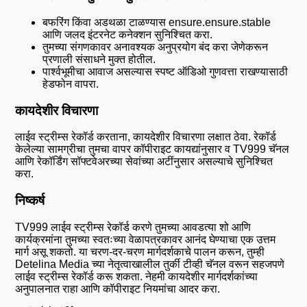
बफरिंग किंवा अडथळा टाळण्यास ensure.ensure.stable
आणि जलद इंटरनेट कनेक्शन सुनिश्चित करा.
तुमच्या संगणकावर अनावश्यक अनुप्रयोग बंद करा जेणेकरून
प्रणाली संसाधने मुक्त होतील.
पार्श्वभूमीचा आवाज असल्यास स्पष्ट ऑडिओ गुणवत्ता राखण्यासाठी
हेडफोन वापरा.
कायदेशीर विचारणा
लाईव स्ट्रीम्स रेकॉर्ड करताना, कायदेशीर विचारणा लक्षात ठेवा. रेकॉर्ड
केलेल्या सामग्रीचा तुमचा वापर कॉपीराइट कायद्यांनुसार व TV999 चॅनल
आणि रेकॉर्डिंग सॉफ्टवेअरच्या सेवांच्या अटींनुसार असल्याचे सुनिश्चित
करा.
निष्कर्ष
TV999 लाईव स्ट्रीम्स रेकॉर्ड करणे तुमच्या आवडत्या शो आणि
कार्यक्रमांना तुमच्या स्वतःच्या वेळापत्रकावर आनंद घेण्याचा एक उत्तम
मार्ग असू शकतो. या चरण-दर-चरण मार्गदर्शकाचे पालन करून, तुम्ही
Detelina Media च्या नेतृत्वाखालील तुर्की टीव्ही चॅनल वरून सहजपणे
लाईव स्ट्रीम्स रेकॉर्ड करू शकता. नेहमी कायदेशीर मार्गदर्शकांच्या
अनुपालनात राहा आणि कॉपीराइट नियमांचा आदर करा.