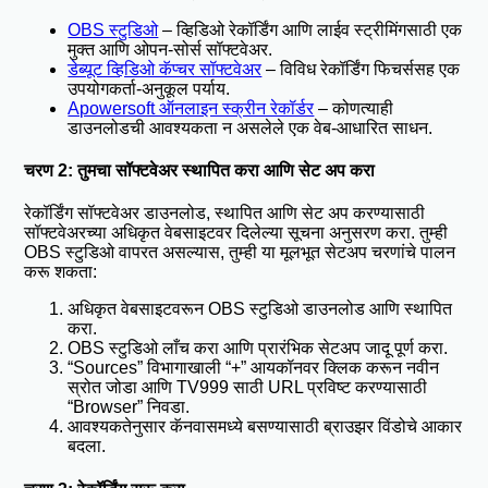
OBS स्टुडिओ
– व्हिडिओ रेकॉर्डिंग आणि लाईव स्ट्रीमिंगसाठी एक
मुक्त आणि ओपन-सोर्स सॉफ्टवेअर.
डेब्यूट व्हिडिओ कॅप्चर सॉफ्टवेअर
– विविध रेकॉर्डिंग फिचर्ससह एक
उपयोगकर्ता-अनुकूल पर्याय.
Apowersoft ऑनलाइन स्क्रीन रेकॉर्डर
– कोणत्याही
डाउनलोडची आवश्यकता न असलेले एक वेब-आधारित साधन.
चरण 2: तुमचा सॉफ्टवेअर स्थापित करा आणि सेट अप करा
रेकॉर्डिंग सॉफ्टवेअर डाउनलोड, स्थापित आणि सेट अप करण्यासाठी
सॉफ्टवेअरच्या अधिकृत वेबसाइटवर दिलेल्या सूचना अनुसरण करा. तुम्ही
OBS स्टुडिओ वापरत असल्यास, तुम्ही या मूलभूत सेटअप चरणांचे पालन
करू शकता:
अधिकृत वेबसाइटवरून OBS स्टुडिओ डाउनलोड आणि स्थापित
करा.
OBS स्टुडिओ लाँच करा आणि प्रारंभिक सेटअप जादू पूर्ण करा.
“Sources” विभागाखाली “+” आयकॉनवर क्लिक करून नवीन
स्रोत जोडा आणि TV999 साठी URL प्रविष्ट करण्यासाठी
“Browser” निवडा.
आवश्यकतेनुसार कॅनवासमध्ये बसण्यासाठी ब्राउझर विंडोचे आकार
बदला.