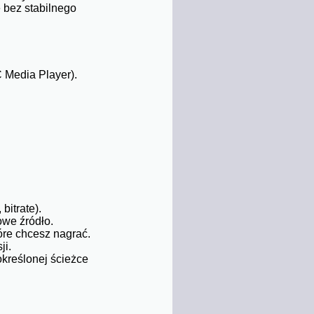
 bez stabilnego
 Media Player).
bitrate).
owe źródło.
óre chcesz nagrać.
ji.
określonej ścieżce