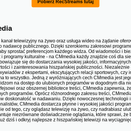
Pobierz RecStreams tutaj
edia
anał telewizyjny na żywo oraz usługa wideo na żądanie ofe
o nadawcę publicznego. Dzięki szerokiemu zakresowi progra
 aby sprostać preferencjom każdego widza. Od wiadomości i bi
ort i programy kulturalne - na CMmedia każdy znajdzie coś dla s
iązuje się do dostarczania wysokiej jakości, informacyjnych 
tości i zainteresowania hiszpańskiej publiczności. Niezależnie
wywiadów z ekspertami, ekscytujących relacji sportowych, czy i
to wszystko. Jedną z wyróżniających cech CMmedia jest jeg
widzom na dostęp do ulubionych programów w dogodnym dla nic
fejsowi oraz obszernej bibliotece treści, CMmedia zapewnia, ż
nych programów. Oprócz różnorodnego zakresu treści, CMmedia
 doskonałość w nadawaniu. Dzięki nowoczesnej technologii i
alistów, CMmedia dostarcza płynne i wysokiej jakości programy
e od tego, czy oglądasz telewizję na żywo, czy nadrabiasz ul
tuje niezrównane doświadczenie oglądania, które sprawi, że 
 dziś i odkryj najlepsze z hiszpańskiej telewizji na wyciągnięc