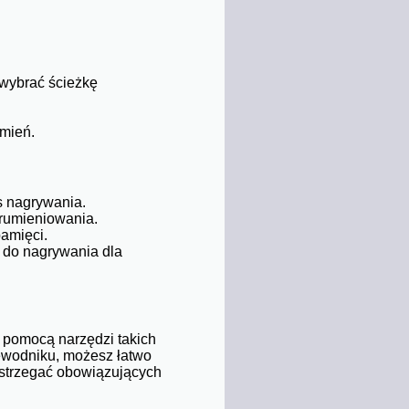
 wybrać ścieżkę
umień.
s nagrywania.
trumieniowania.
amięci.
 do nagrywania dla
 pomocą narzędzi takich
ewodniku, możesz łatwo
estrzegać obowiązujących