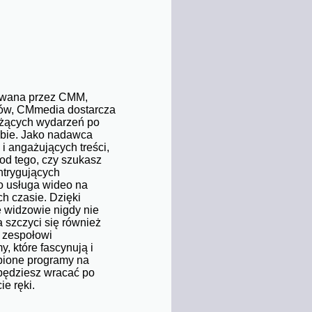
rowana przez CMM,
mów, CMmedia dostarcza
eżących wydarzeń po
iebie. Jako nadawca
i angażujących treści,
 od tego, czy szukasz
ntrygujących
o usługa wideo na
h czasie. Dzięki
e widzowie nigdy nie
 szczyci się również
 zespołowi
, które fascynują i
ubione programy na
będziesz wracać po
ie ręki.