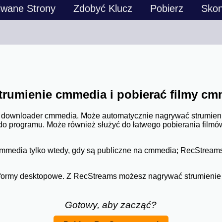
iwane Strony
Zdobyć Klucz
Pobierz
Skon
trumienie cmmedia i pobierać filmy cm
 downloader cmmedia. Może automatycznie nagrywać strumieni
do programu. Może również służyć do łatwego pobierania fil
mmedia tylko wtedy, gdy są publiczne na cmmedia; RecStreams
atformy desktopowe. Z RecStreams możesz nagrywać strumieni
Gotowy, aby zacząć?