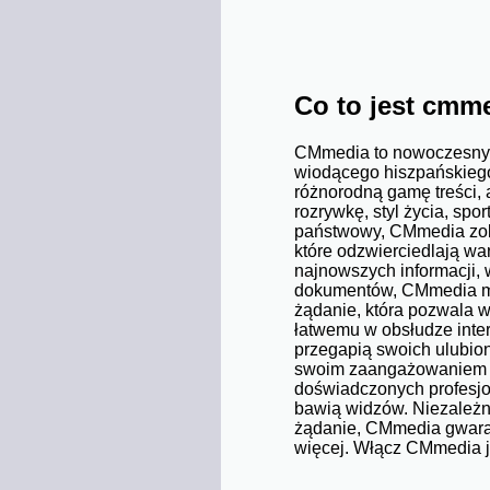
Co to jest cmm
CMmedia to nowoczesny k
wiodącego hiszpańskieg
różnorodną gamę treści,
rozrywkę, styl życia, sp
państwowy, CMmedia zobow
które odzwierciedlają war
najnowszych informacji, 
dokumentów, CMmedia ma 
żądanie, która pozwala 
łatwemu w obsłudze inter
przegapią swoich ulubio
swoim zaangażowaniem w
doświadczonych profesjon
bawią widzów. Niezależni
żądanie, CMmedia gwaran
więcej. Włącz CMmedia już