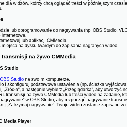
e dla widzów, którzy chcą oglądać treści w późniejszym czasie
o.
ne
dzie lub oprogramowanie do nagrywania (np. OBS Studio, VLC
 internetowe.
ternetowej lub aplikacji CMMedia.
ć miejsca na dysku twardym do zapisania nagranych wideo.
 transmisji na żywo CMMedia
S Studio
OBS Studio
na swoim komputerze.
 i skonfiguruj podstawowe ustawienia (np. ścieżka wyjściowa, 
j „Źródła”, a następnie wybierz „Przeglądarka”, aby utworzyć n
 transmisji na żywo CMMedia lub treści wideo na żądanie, kt
j nagrywanie” w OBS Studio, aby rozpocząć nagrywanie transmis
knij „Zatrzymaj nagrywanie”. Twoje wideo zostanie zapisane w 
C Media Player