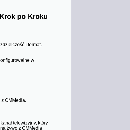
 Krok po Kroku
zdzielczość i format.
 konfigurowalne w
ie z CMMedia.
anał telewizyjny, który
ji na żywo z CMMedia