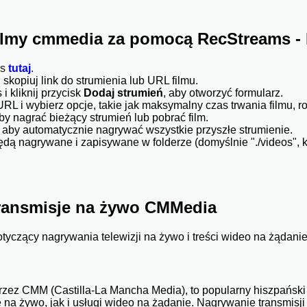
ilmy cmmedia za pomocą RecStreams -
ms
tutaj
.
kopiuj link do strumienia lub URL filmu.
 kliknij przycisk
Dodaj strumień
, aby otworzyć formularz.
L i wybierz opcje, takie jak maksymalny czas trwania filmu, ro
aby nagrać bieżący strumień lub pobrać film.
, aby automatycznie nagrywać wszystkie przyszłe strumienie.
będą nagrywane i zapisywane w folderze (domyślnie "./videos",
ransmisje na żywo CMMedia
tyczący nagrywania telewizji na żywo i treści wideo na żądan
ez CMM (Castilla-La Mancha Media), to popularny hiszpański k
ę na żywo, jak i usługi wideo na żądanie. Nagrywanie transmis