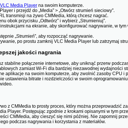
VLC Media Player
na swoim komputerze.
ayer i przejdź do „Media” > „Otwórz strumień sieciowy”.
 transmisji na żywo CMMedia, którą chcesz nagrać.
enu obok przycisku „Odtwórz” i wybierz „Strumieniuj”.
 instrukcjami na ekranie, aby skonfigurować nagrywanie, w tym
następnie „Strumień”, aby rozpocząć nagrywanie.
ywanie, po prostu zamknij VLC Media Player lub zatrzymaj str
epszej jakości nagrania
sz stabilne połączenie internetowe, aby uniknąć przerw podcza
blowych zamiast Wi-Fi dla bardziej niezawodnej wydajności s
ne aplikacje na swoim komputerze, aby zwolnić zasoby CPU i p
e ustawienia bitrate i rozdzielczości w swoim oprogramowaniu
wideo.
ywo z CMMedia to prosty proces, który można przeprowadzić za
dia Player. Postępując zgodnie z krokami opisanymi w tym prz
reści CMMedia, aby cieszyć się nimi później. Nie zapomnij prz
ego podczas nagrywania i korzystania z materiałów.