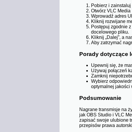
Pobierz i zainstaluj
Otwórz VLC Media Pl
Wprowadź adres URL
Kliknij rozwijane m
Postępuj zgodnie z
docelowego pliku.
Kliknij „Dalej”, a 
Aby zatrzymać nagr
Porady dotyczące l
Upewnij się, że ma
Używaj połączeń ka
Zamknij niepotrzeb
Wybierz odpowiedni
optymalnej jakości 
Podsumowanie
Nagrane transmisje na ż
jak OBS Studio i VLC Me
zapisać swoje ulubione t
przepisów prawa autorski