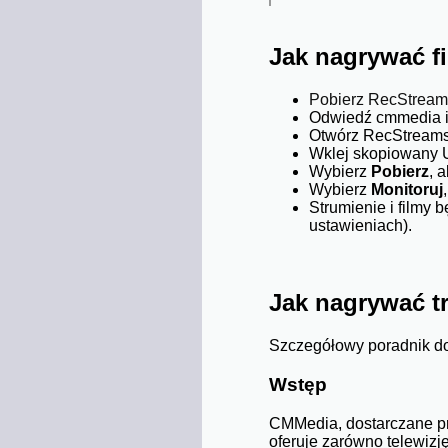
Jak nagrywać f
Pobierz RecStrea
Odwiedź cmmedia i s
Otwórz RecStreams i
Wklej skopiowany UR
Wybierz
Pobierz
, 
Wybierz
Monitoruj
Strumienie i filmy 
ustawieniach).
Jak nagrywać t
Szczegółowy poradnik do
Wstęp
CMMedia, dostarczane prz
oferuje zarówno telewizj