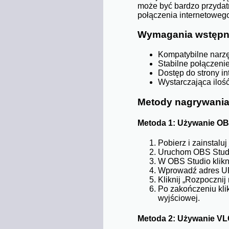
może być bardzo przydatn
połączenia internetoweg
Wymagania wstęp
Kompatybilne narzę
Stabilne połączenie
Dostęp do strony in
Wystarczająca iloś
Metody nagrywania
Metoda 1: Używanie OB
Pobierz i zainstaluj
Uruchom OBS Studio
W OBS Studio klikni
Wprowadź adres URL
Kliknij „Rozpoczni
Po zakończeniu kli
wyjściowej.
Metoda 2: Używanie VL