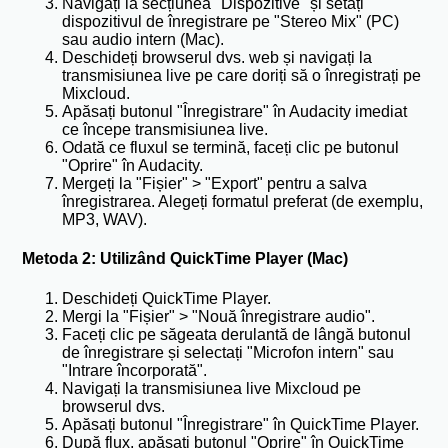
Navigați la secțiunea "Dispozitive" și setați
dispozitivul de înregistrare pe "Stereo Mix" (PC)
sau audio intern (Mac).
Deschideți browserul dvs. web și navigați la
transmisiunea live pe care doriți să o înregistrați pe
Mixcloud.
Apăsați butonul "Înregistrare" în Audacity imediat
ce începe transmisiunea live.
Odată ce fluxul se termină, faceți clic pe butonul
"Oprire" în Audacity.
Mergeți la "Fișier" > "Export" pentru a salva
înregistrarea. Alegeți formatul preferat (de exemplu,
MP3, WAV).
Metoda 2: Utilizând QuickTime Player (Mac)
Deschideți QuickTime Player.
Mergi la "Fișier" > "Nouă înregistrare audio".
Faceți clic pe săgeata derulantă de lângă butonul
de înregistrare și selectați "Microfon intern" sau
"Intrare încorporată".
Navigați la transmisiunea live Mixcloud pe
browserul dvs.
Apăsați butonul "Înregistrare" în QuickTime Player.
După flux, apăsați butonul "Oprire" în QuickTime