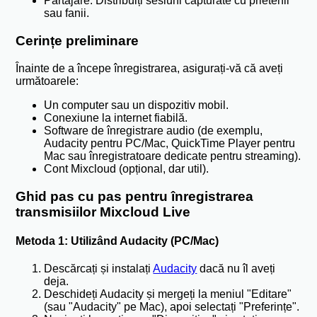
Partajare: Distribuiți sesiuni capturate cu prietenii
sau fanii.
Cerințe preliminare
Înainte de a începe înregistrarea, asigurați-vă că aveți
următoarele:
Un computer sau un dispozitiv mobil.
Conexiune la internet fiabilă.
Software de înregistrare audio (de exemplu,
Audacity pentru PC/Mac, QuickTime Player pentru
Mac sau înregistratoare dedicate pentru streaming).
Cont Mixcloud (opțional, dar util).
Ghid pas cu pas pentru înregistrarea
transmisiilor Mixcloud Live
Metoda 1: Utilizând Audacity (PC/Mac)
Descărcați și instalați
Audacity
dacă nu îl aveți
deja.
Deschideți Audacity și mergeți la meniul "Editare"
(sau "Audacity" pe Mac), apoi selectați "Preferințe".