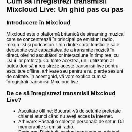
Cum să înregistrezi transmisii
Mixcloud Live: Un ghid pas cu pas
Introducere în Mixcloud
Mixcloud este o platformă britanică de streaming muzical
care se concentrează în principal pe emisiuni radio,
mixuri DJ și podcasturi. Una dintre caracteristicile sale
deosebite este capacitatea de a transmite muzică în
direct, oferind ascultătorilor interacțiune în timp real cu
DJ-ii lor preferați. Cu toate acestea, unii utilizatori ar
putea dori să înregistreze aceste transmisii live pentru
ascultare offline, arhivare sau pentru a nu pierde sesiuni
de calitate. În acest ghid, vă vom explica cum să
înregistrați transmisii Mixcloud live.
De ce să înregistrezi transmisii Mixcloud
Live?
Ascultare offline: Bucurați-vă de seturile preferate
chiar și atunci când nu aveți acces la internet.
Arhivare: Păstrați o colecție personală de seturi DJ
memorabile și emisii radio.