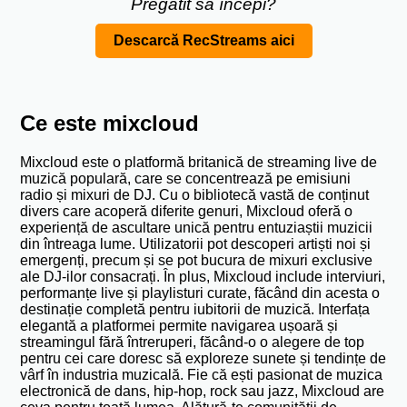
Pregătit să începi?
Descarcă RecStreams aici
Ce este mixcloud
Mixcloud este o platformă britanică de streaming live de
muzică populară, care se concentrează pe emisiuni
radio și mixuri de DJ. Cu o bibliotecă vastă de conținut
divers care acoperă diferite genuri, Mixcloud oferă o
experiență de ascultare unică pentru entuziaștii muzicii
din întreaga lume. Utilizatorii pot descoperi artiști noi și
emergenți, precum și se pot bucura de mixuri exclusive
ale DJ-ilor consacrați. În plus, Mixcloud include interviuri,
performanțe live și playlisturi curate, făcând din acesta o
destinație completă pentru iubitorii de muzică. Interfața
elegantă a platformei permite navigarea ușoară și
streamingul fără întreruperi, făcând-o o alegere de top
pentru cei care doresc să exploreze sunete și tendințe de
vârf în industria muzicală. Fie că ești pasionat de muzica
electronică de dans, hip-hop, rock sau jazz, Mixcloud are