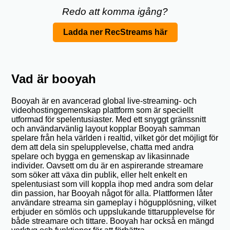
Redo att komma igång?
Ladda ner RecStreams här
Vad är booyah
Booyah är en avancerad global live-streaming- och
videohostinggemenskap plattform som är speciellt
utformad för spelentusiaster. Med ett snyggt gränssnitt
och användarvänlig layout kopplar Booyah samman
spelare från hela världen i realtid, vilket gör det möjligt för
dem att dela sin spelupplevelse, chatta med andra
spelare och bygga en gemenskap av likasinnade
individer. Oavsett om du är en aspirerande streamare
som söker att växa din publik, eller helt enkelt en
spelentusiast som vill koppla ihop med andra som delar
din passion, har Booyah något för alla. Plattformen låter
användare streama sin gameplay i högupplösning, vilket
erbjuder en sömlös och uppslukande tittarupplevelse för
både streamare och tittare. Booyah har också en mängd