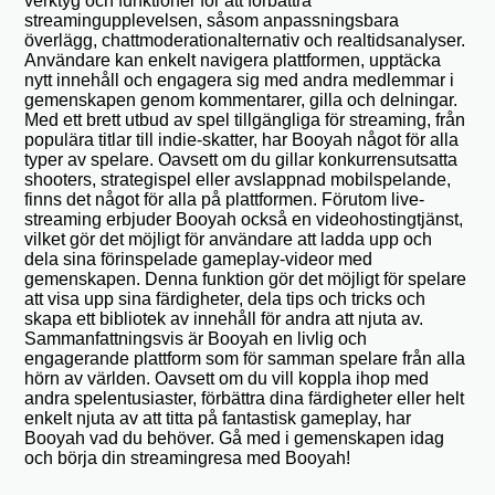
verktyg och funktioner för att förbättra
streamingupplevelsen, såsom anpassningsbara
överlägg, chattmoderationalternativ och realtidsanalyser.
Användare kan enkelt navigera plattformen, upptäcka
nytt innehåll och engagera sig med andra medlemmar i
gemenskapen genom kommentarer, gilla och delningar.
Med ett brett utbud av spel tillgängliga för streaming, från
populära titlar till indie-skatter, har Booyah något för alla
typer av spelare. Oavsett om du gillar konkurrensutsatta
shooters, strategispel eller avslappnad mobilspelande,
finns det något för alla på plattformen. Förutom live-
streaming erbjuder Booyah också en videohostingtjänst,
vilket gör det möjligt för användare att ladda upp och
dela sina förinspelade gameplay-videor med
gemenskapen. Denna funktion gör det möjligt för spelare
att visa upp sina färdigheter, dela tips och tricks och
skapa ett bibliotek av innehåll för andra att njuta av.
Sammanfattningsvis är Booyah en livlig och
engagerande plattform som för samman spelare från alla
hörn av världen. Oavsett om du vill koppla ihop med
andra spelentusiaster, förbättra dina färdigheter eller helt
enkelt njuta av att titta på fantastisk gameplay, har
Booyah vad du behöver. Gå med i gemenskapen idag
och börja din streamingresa med Booyah!