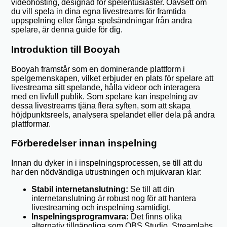
videohosting, designad för spelentusiaster. Oavsett om
du vill spela in dina egna livestreams för framtida
uppspelning eller fånga spelsändningar från andra
spelare, är denna guide för dig.
Introduktion till Booyah
Booyah framstår som en dominerande plattform i
spelgemenskapen, vilket erbjuder en plats för spelare att
livestreama sitt spelande, hålla videor och interagera
med en livfull publik. Som spelare kan inspelning av
dessa livestreams tjäna flera syften, som att skapa
höjdpunktsreels, analysera spelandet eller dela på andra
plattformar.
Förberedelser innan inspelning
Innan du dyker in i inspelningsprocessen, se till att du
har den nödvändiga utrustningen och mjukvaran klar:
Stabil internetanslutning:
Se till att din
internetanslutning är robust nog för att hantera
livestreaming och inspelning samtidigt.
Inspelningsprogramvara:
Det finns olika
alternativ tillgängliga som OBS Studio, Streamlabs