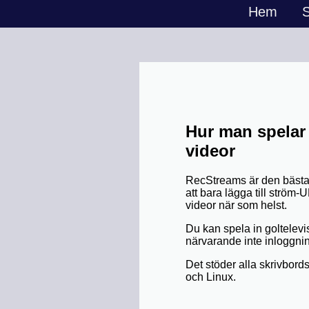
Hem
S
Hur man spelar 
videor
RecStreams är den bästa 
att bara lägga till ström
videor när som helst.
Du kan spela in goltelevi
närvarande inte inloggni
Det stöder alla skrivbor
och Linux.