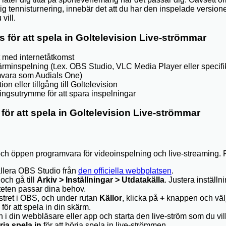
tig tennisturnering, innebär det att du har den inspelade version
vill.
för att spela in Goltelevision Live-strömmar
t med internetåtkomst
rminspelning (t.ex. OBS Studio, VLC Media Player eller specifi
mvara som Audials One)
on eller tillgång till Goltelevision
ringsutrymme för att spara inspelningar
 för att spela in Goltelevision Live-strömmar
och öppen programvara för videoinspelning och live-streaming. F
allera OBS Studio från
den officiella webbplatsen
.
ch gå till
Arkiv > Inställningar > Utdatakälla
. Justera inställn
iteten passar dina behov.
nstret i OBS, och under rutan
Källor
, klicka på
+
knappen och väl
för att spela in din skärm.
i din webbläsare eller app och starta den live-ström som du vill
rja spela in
för att börja spela in live-strömmen.