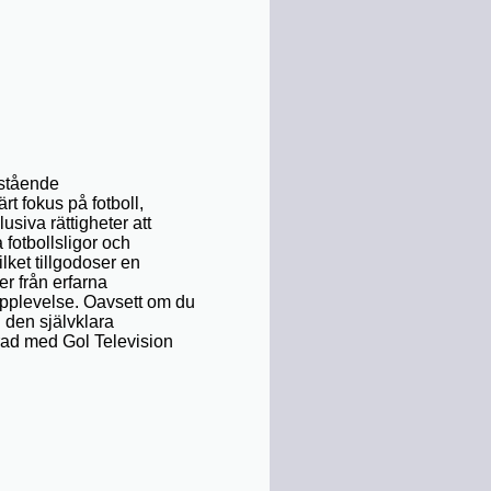
mstående
rt fokus på fotboll,
siva rättigheter att
 fotbollsligor och
lket tillgodoser en
r från erfarna
upplevelse. Oavsett om du
n den självklara
erad med Gol Television