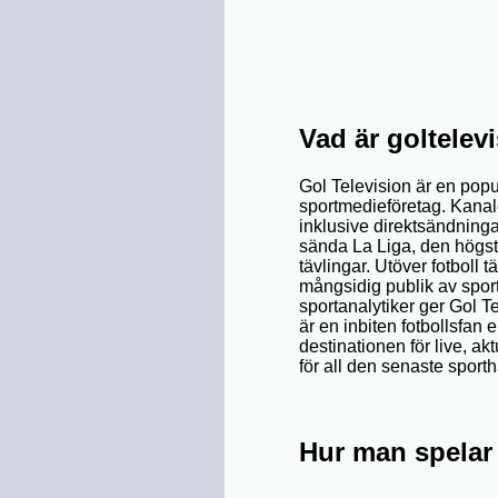
Vad är goltelev
Gol Television är en pop
sportmedieföretag. Kanalen
inklusive direktsändninga
sända La Liga, den högsta
tävlingar. Utöver fotboll 
mångsidig publik av spor
sportanalytiker ger Gol 
är en inbiten fotbollsfan e
destinationen för live, ak
för all den senaste sport
Hur man spelar 