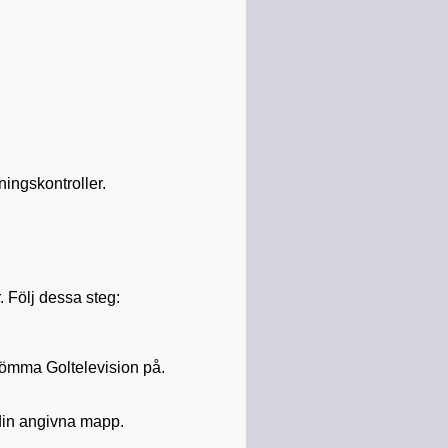
lningskontroller.
 Följ dessa steg:
römma Goltelevision på.
din angivna mapp.