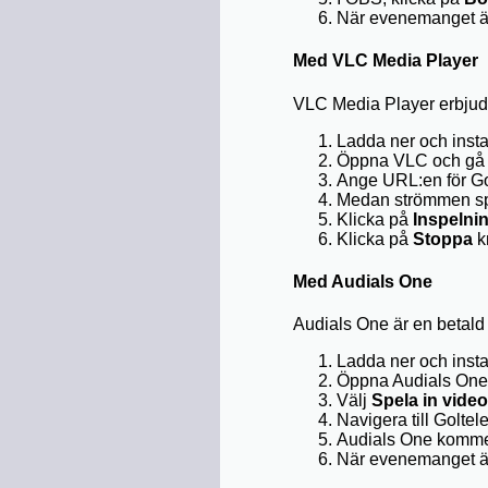
När evenemanget är 
Med VLC Media Player
VLC Media Player erbjude
Ladda ner och inst
Öppna VLC och gå t
Ange URL:en för Go
Medan strömmen sp
Klicka på
Inspelni
Klicka på
Stoppa
kn
Med Audials One
Audials One är en betald 
Ladda ner och insta
Öppna Audials One 
Välj
Spela in video
Navigera till Goltel
Audials One kommer
När evenemanget är