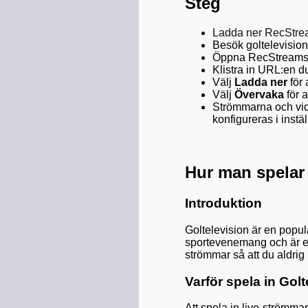
Steg
Ladda ner RecStr
Besök goltelevision
Öppna RecStreams 
Klistra in URL:en d
Välj
Ladda ner
för 
Välj
Övervaka
för a
Strömmarna och vide
konfigureras i instä
Hur man spelar 
Introduktion
Goltelevision är en popu
sportevenemang och är en 
strömmar så att du aldri
Varför spela in Gol
Att spela in live-strömma