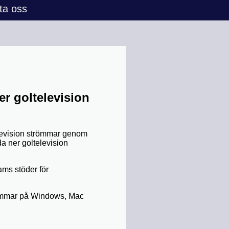
ta oss
er goltelevision
elevision strömmar genom
a ner goltelevision
ams stöder för
trömmar på Windows, Mac