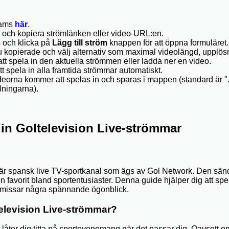
eams
här
.
 och kopiera strömlänken eller video-URL:en.
och klicka på
Lägg till ström
knappen för att öppna formuläret.
u kopierade och välj alternativ som maximal videolängd, upplös
att spela in den aktuella strömmen eller ladda ner en video.
tt spela in alla framtida strömmar automatiskt.
orna kommer att spelas in och sparas i mappen (standard är ".
llningarna).
in Goltelevision Live-strömmar
lär spansk live TV-sportkanal som ägs av Gol Network. Den sä
favorit bland sportentusiaster. Denna guide hjälper dig att spela
g missar några spännande ögonblick.
television Live-strömmar?
r låter dig titta på sportevenemang när det passar dig. Oavsett 