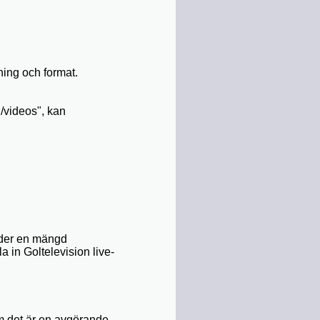
ning och format.
/videos", kan
nder en mängd
 in Goltelevision live-
om det är en avgörande