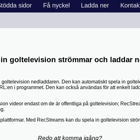
tödda sidor
Få nyckel
Ladda ner
Kontak
in goltelevision strömmar och laddar n
goltelevision nedladdaren. Den kan automatiskt spela in golt
-URL:en i programmet. Den kan också användas för att enkelt ladd
sion videor endast om de är offentliga på goltelevision; RecStre
ng.
dsplattformar. Med RecStreams kan du spela in goltelevision s
Redo att komma igång?