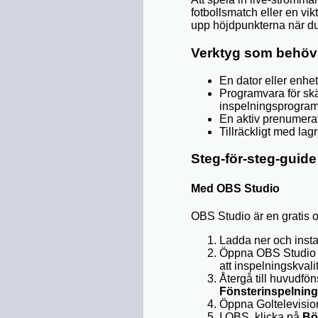
fotbollsmatch eller en vik
upp höjdpunkterna när du 
Verktyg som behövs 
En dator eller enhe
Programvara för skä
inspelningsprogra
En aktiv prenumerati
Tillräckligt med lag
Steg-för-steg-guide
Med OBS Studio
OBS Studio är en gratis 
Ladda ner och inst
Öppna OBS Studio o
att inspelningskval
Återgå till huvudfö
Fönsterinspelning
Öppna Goltelevision 
I OBS, klicka på
Bö