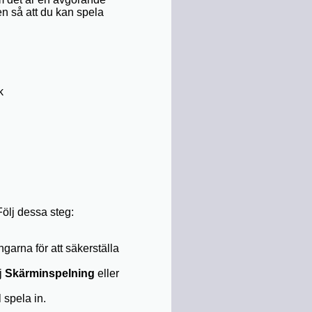
en så att du kan spela
k
ölj dessa steg:
ingarna för att säkerställa
j
Skärminspelning
eller
 spela in.