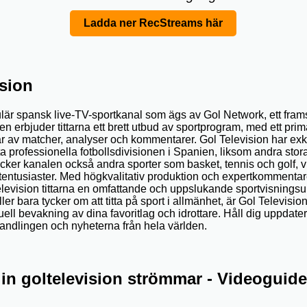
Ladda ner RecStreams här
ision
ulär spansk live-TV-sportkanal som ägs av Gol Network, ett fra
 erbjuder tittarna ett brett utbud av sportprogram, med ett primä
r av matcher, analyser och kommentarer. Gol Television har exklu
 professionella fotbollsdivisionen i Spanien, liksom andra stora
täcker kanalen också andra sporter som basket, tennis och golf, vi
tentusiaster. Med högkvalitativ produktion och expertkommentare
Television tittarna en omfattande och uppslukande sportvisnings
ller bara tycker om att titta på sport i allmänhet, är Gol Televisio
tuell bevakning av dina favoritlag och idrottare. Håll dig uppdat
handlingen och nyheterna från hela världen.
in goltelevision strömmar - Videoguide