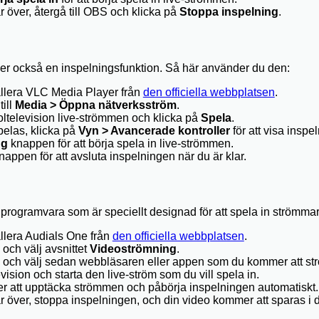
över, återgå till OBS och klicka på
Stoppa inspelning
.
r också en inspelningsfunktion. Så här använder du den:
allera VLC Media Player från
den officiella webbplatsen
.
ill
Media > Öppna nätverksström
.
ltelevision live-strömmen och klicka på
Spela
.
elas, klicka på
Vyn > Avancerade kontroller
för att visa inspe
ng
knappen för att börja spela in live-strömmen.
appen för att avsluta inspelningen när du är klar.
programvara som är speciellt designad för att spela in strömmar.
llera Audials One från
den officiella webbplatsen
.
och välj avsnittet
Videoströmning
.
och välj sedan webbläsaren eller appen som du kommer att st
evision och starta den live-ström som du vill spela in.
 att upptäcka strömmen och påbörja inspelningen automatiskt.
 över, stoppa inspelningen, och din video kommer att sparas i 