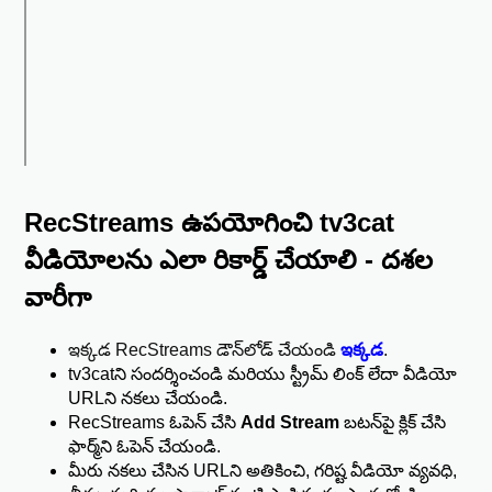
RecStreams ఉపయోగించి tv3cat
వీడియోలను ఎలా రికార్డ్ చేయాలి - దశల
వారీగా
ఇక్కడ RecStreams డౌన్‌లోడ్ చేయండి
ఇక్కడ
.
tv3catని సందర్శించండి మరియు స్ట్రీమ్ లింక్ లేదా వీడియో
URLని నకలు చేయండి.
RecStreams ఓపెన్ చేసి
Add Stream
బటన్‌పై క్లిక్ చేసి
ఫార్మ్‌ని ఓపెన్ చేయండి.
మీరు నకలు చేసిన URLని అతికించి, గరిష్ట వీడియో వ్యవధి,