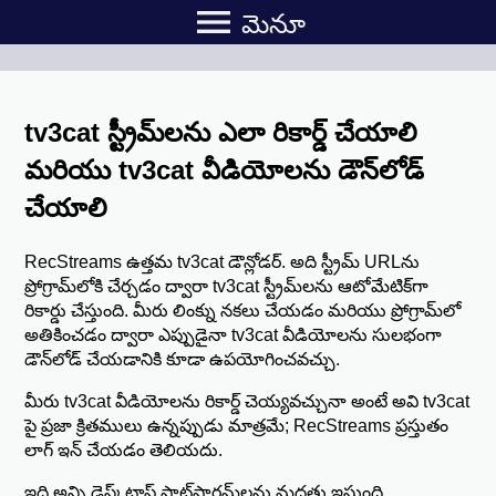
menu
మెనూ
tv3cat స్ట్రీమ్‌లను ఎలా రికార్డ్ చేయాలి
మరియు tv3cat వీడియోలను డౌన్‌లోడ్
చేయాలి
RecStreams ఉత్తమ tv3cat డౌన్లోడర్. అది స్ట్రీమ్ URLను
ప్రోగ్రామ్‌లోకి చేర్చడం ద్వారా tv3cat స్ట్రీమ్‌లను ఆటోమేటిక్‌గా
రికార్డు చేస్తుంది. మీరు లింక్ను నకలు చేయడం మరియు ప్రోగ్రామ్‌లో
అతికించడం ద్వారా ఎప్పుడైనా tv3cat వీడియోలను సులభంగా
డౌన్‌లోడ్ చేయడానికి కూడా ఉపయోగించవచ్చు.
మీరు tv3cat వీడియోలను రికార్డ్ చెయ్యవచ్చునా అంటే అవి tv3cat
పై ప్రజా క్రితములు ఉన్నప్పుడు మాత్రమే; RecStreams ప్రస్తుతం
లాగ్ ఇన్ చేయడం తెలియదు.
ఇది అన్ని డెస్క్‌టాప్ ప్లాట్‌ఫారమ్‌లను మద్దతు ఇస్తుంది.