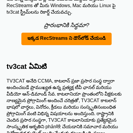
RecStreams తో మీరు Windows, Mac మరియు Linux పై
tv3cat స్ట్రీమ్‌లను రికార్డ్ చేయవచ్చు.
ప్రారంభానికి సిద్ధమా?
ఇక్కడ RecStreams ని డౌన్‌లోడ్ చేయండి
tv3cat ఏమిటి
TV3CAT అనేది CCMA, కాటలాన్ ప్రజా ప్రసార సంస్థ ద్వారా
అందించబడే ప్రాముఖ్యత ఉన్న ప్రత్యక్ష టీవీ ఛానల్ మరియు
వీడియో ఆన్-డిమాండ్ సేవ. కాటలానియా ప్రాంతంలోని వీక్షకులకు
నాణ్యమైన ప్రోగ్రామింగ్ అందించే చరిత్రతో, TV3CAT కాటలాన్
భాషలో వార్తలు, వినోదం, క్రీడలు మరియు సంస్కృతిసంబంధిత
ప్రోగ్రామింగ్ వంటి విభిన్న విషయాలను అందిస్తుంది. రాష్ట్రానికి
చెందిన ప్రసార సంస్థగా, TV3CAT కాటలానియాకు ప్రత్యేకమైన
సాంస్కృతిక ఆకృతిని phản映 చేయడానికి సమాచార మరియు