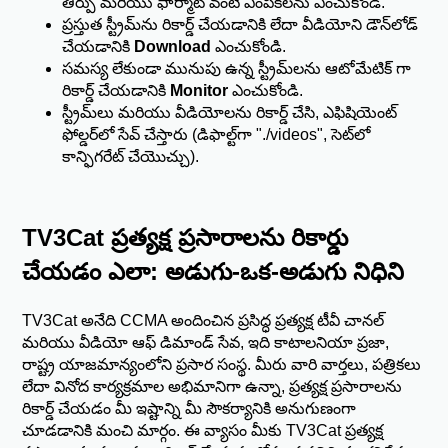
తీర్పు మరియు ఫార్మాట్ వంటి ఎంపికలను ఎంచుకోండి.
ప్రస్తుత స్ట్రీమ్‌ను రికార్డ్ చేయడానికి లేదా వీడియోని డౌన్‌లోడ్
చేయడానికి
Download
ఎంచుకోండి.
సమస్య లేకుండా మునుపు ఉన్న స్ట్రీమ్‌లను ఆటోమేటిక్ గా
రికార్డ్ చేయడానికి
Monitor
ఎంచుకోండి.
స్ట్రీమ్‌లు మరియు వీడియోలను రికార్డ్ చేసి, ఎఫిషియెంట్
ఫోల్డర్‌లో సేవ్ చేస్తారు (డిఫాల్ట్‌గా "./videos", సెట్‌లో
కాన్ఫిగరేట్ చేయొచ్చు).
TV3Cat ప్రత్యక్ష ప్రసారాలను రికార్డు
చేయడం ఎలా: అడుగు-ఒక-అడుగు నిధిని
TV3Cat అనేది CCMA అందించిన ప్రసిద్ధ ప్రత్యక్ష టీవీ చానల్
మరియు వీడియో ఆఫ్ డిమాండ్ సేవ, ఇది కాటాలనియా ప్రజా,
రాష్ట్ర యాజమాన్యంలోని ప్రసార సంస్థ. మీరు వారి వార్తలు, పత్రికలు
లేదా వినోద కార్యక్రమాల అభిమానిగా ఉన్నా, ప్రత్యక్ష ప్రసారాలను
రికార్డ్ చేయడం మీ ఇష్టాన్ని మీ సౌకర్యానికి అనుగుణంగా
చూడడానికి మంచి మార్గం. ఈ వ్యాసం మీకు TV3Cat ప్రత్యక్ష