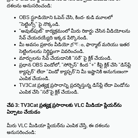
దశలను అనుసరించండి:
OBS స్టూడియోని ఓపెన్ చేసి, కింద- కుడి మూలలో
"సెట్టింగ్స్" పై నొక్కండి.
"అవుట్‌పుట్" కార్యక్రమంలో మీరు రికార్డు చేసిన వీడియోలను
సేవ్ చేయదయ్యేది ఇక్కడ పేర్కొనండి.
మీ అవసం ప్రకారం వీడియో గुणం, ఫార్మాట్ మరియు ఇతర
సెట్టింగులను నిర్దిష్టంగా వివరించండి.
మార్పులను సేవ్ చేయడానికి "సరే" పై క్లిక్ చేయండి.
ప్రధాన OBS విండోలో, "సోర్సెస్" కింద "+" కీపై క్లిక్ చేసి "డిస్‌ప్లే
క్యాప్చర్" లేదా "విండో క్యాప్చర్"ని మీ ఇష్టానికి అనుగుణంగా
ఎంపిక చేయండి.
TV3Cat ప్రత్యక్ష ప్రసారాన్ని ప్రదర్శిస్తున్న డిస్‌ప్లే లేదా విండోను
ఎంపిక చేసి "సరే"పై క్లిక్ చేయండి.
చేప 3: TV3Cat ప్రత్యక్ష ప్రసారాలకు VLC మీడియా ప్లేయర్‌ను
ఏర్పాటు చేయడం
మీరు VLC మీడియా ప్లేయర్‌ను ఎంపిక చేస్తే, ఈ దశలను
అనుసరించండి: