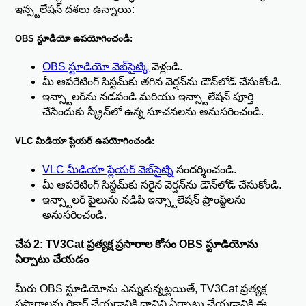
ఇన్స్టలేషన్ దశలు ఉన్నాయి:
OBS స్టూడియో ఉపయోగించండి:
OBS స్టూడియో వెబ్‌సైట్
కి వెళ్లండి.
మీ ఆపరేటింగ్ సిస్టమ్‌కు తగిన వెర్షన్‌ను డౌన్‌లోడ్ చేసుకోండి.
ఇన్స్టాలర్‌ను నడపండి మరియు ఇన్స్టాలేషన్ పూర్తి
చేసేందుకు స్క్రీన్‌లో ఉన్న సూచనలను అనుసరించండి.
VLC మీడియా ప్లేయర్ ఉపయోగించండి:
VLC మీడియా ప్లేయర్ వెబ్‌సైట్
ని సందర్శించండి.
మీ ఆపరేటింగ్ సిస్టమ్‌కు సరైన వెర్షన్‌ను డౌన్‌లోడ్ చేసుకోండి.
ఇన్స్టాలర్ ఫైలును నడిపి ఇన్స్టాలేషన్ ప్రాంప్ట్‌లను
అనుసరించండి.
చేప 2: TV3Cat ప్రత్యక్ష ప్రసారాల కోసం OBS స్టూడియోను
ఏర్పాటు చేయడం
మీరు OBS స్టూడియోను ఎన్నుకున్నట్లయితే, TV3Cat ప్రత్యక్ష
ప్రసారాలను రికార్డ్ చేయడానికి దానిని ఏర్పాటు చేయడానికి ఈ