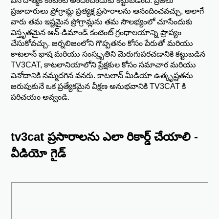
వినోదాత్మక కంటెంట్ అందించేందుకు కట్టుబడింది. ప్రజలు
ప్రజాదారులు ప్రోగ్రామ్ల ప్రత్యక్ష ప్రసారాలను ఆనందించవచ్చు, అలాగే
వారు తమ ఇష్టమైన ప్రోగ్రామ్లను తమ సౌలభ్యంలో చూసేందుకు
విస్తృతమైన ఆన్-డిమాండ్ కంటెంట్ గ్రంథాలయాన్ని ప్రాప్యం
చేసుకోవచ్చు. జర్నలిజంలోని గొప్పతనం కోసం పేరుతో మరియు
కాటలాన్ భాష మరియు సంస్కృతిని మెరుగుపరచడానికి కట్టుబడిన
TV3CAT, కాటలానియాలోని ప్రేక్షకుల కోసం సమాచార మరియు
వినోదానికి నమ్మదగిన వనరు. కాటలాన్ మీడియా ఉత్కృష్టతను
జరుపుకునే ఒక ప్రత్యేకమైన వీక్షణ అనుభవానికి TV3CAT కి
పరిచయం అవ్వండి.
tv3cat ప్రసారాలను ఎలా రికార్డ్ చేయాలి -
వీడియో గైడ్