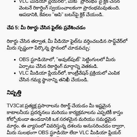
VLC మీడియా ప్లేయర్‌లో, మీకు "ప్రారంభం"పై క్లిక్ చేసిన
వెంటనే రికార్డింగ్ స్వయంచాలకంగా ప్రారంభమవుతుంది.
ఆపడానికి, కేవలం "ఆపి" బటన్‌పై క్లిక్ చేయండి.
చేప 5: మీ రికార్డు చేసిన ఫైల్‌కు ప్రవేశించడం
రికార్డు చేసిన తర్వాత, మీ వీడియో ఫైల్‌ను వర్తించబడిన సాఫ్ట్‌వేర్‌లో
మీరు స్పష్టంగా పేర్కొన్న స్థానంలో చూడవచ్చు:
OBS స్టూడియోలో, "అవుట్‌పుట్" సెట్టింగులలో మీరు
ఏర్పాటు చేసిన రికార్డింగ్ మార్గాన్ని వెతకండి.
VLC మీడియా ప్లేయర్‌లో, కాంట్రీవేషన్ ప్రక్రియలో ఎంపిక
చేసిన గమ్య స్థానాన్ని తనిఖీ చేయండి.
నిష్పత్తి
TV3Cat ప్రత్యక్ష ప్రసారాలను రికార్డ్ చేయడం మీ ఇష్టమైన
కాటాలనీయ ప్రదర్శనలు మరియు కార్యక్రమాలను ఎప్పటికీ కాస్తం
కోల్పోకుండా ఉండడానికి ఒక సరళమైన మరియు సమర్థమైన
మార్గం. ఈ వ్యాసంలో వివరిస్తున్న దశలను అనుసరించడం ద్వారా,
మీరు సులభంగా OBS స్టూడియో లేదా VLC మీడియా ప్లేయర్