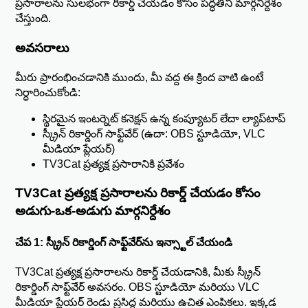
ప్రసారాలను సులభంగా రికార్డ్ చేయడం కోసం పద్ధతిని మార్గనిర్దేశం
చేస్తుంది.
అవసరాలు
మీరు ప్రారంభించడానికి ముందు, మీ వద్ద ఈ క్రింద వాటి ఉంటే
నిర్ధారించుకోండి:
స్థిరమైన ఇంటర్నెట్ కనెక్షన్ ఉన్న కంప్యూటర్ లేదా ల్యాప్‌టాప్
స్క్రీన్ రికార్డింగ్ సాఫ్ట్‌వేర్ (ఉదా: OBS స్టూడియో, VLC
మీడియా ప్లేయర్)
TV3Cat ప్రత్యక్ష ప్రసారానికి ప్రవేశం
TV3Cat ప్రత్యక్ష ప్రసారాలను రికార్డ్ చేయడం కోసం
అడుగు-ఒక-అడుగు మార్గనిర్దేశం
చేప 1: స్క్రీన్ రికార్డింగ్ సాఫ్ట్‌వేర్‌ను ఇన్స్టాల్ చేయండి
TV3Cat ప్రత్యక్ష ప్రసారాలను రికార్డ్ చేయడానికి, మీకు స్క్రీన్
రికార్డింగ్ సాఫ్ట్‌వేర్ అవసరం. OBS స్టూడియో మరియు VLC
మీడియా ప్లేయర్ రెండు ప్రసిద్ధ మరియు ఉచిత ఎంపికలు. ఇక్కడ