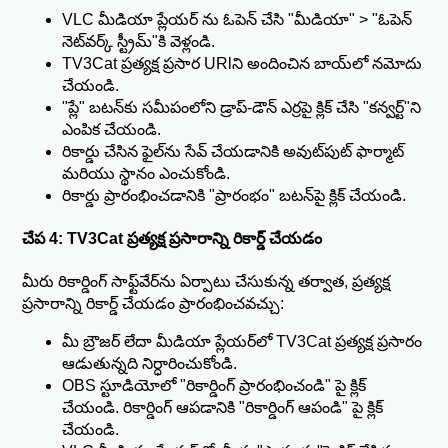
VLC మీడియా ప్లేయర్ ను ఓపెన్ చేసి "మీడియా" > "ఓపెన్
నెట్‌వర్క్ స్ట్రీమ్"కి వెళ్లండి.
TV3Cat ప్రత్యక్ష ప్రసార URlని అందించిన బాయ్‌లో నమోదు
చేయండి.
"ప్లే" బటన్‌కు సమీపంలోని డ్రాప్-డౌన్ ఎర్రపై క్లిక్ చేసి "కన్వర్ట్"ని
ఎంపిక చేయండి.
రికార్డు చేసిన ఫైల్‌ను సేవ్ చేయడానికి అవుట్‌పుట్ ఫార్మాట్
మరియు స్థానం ఎంచుకోండి.
రికార్డు ప్రారంభించడానికి "ప్రారంభం" బటన్‌పై క్లిక్ చేయండి.
చేప 4: TV3Cat ప్రత్యక్ష ప్రసారాన్ని రికార్డ్ చేయడం
మీరు రికార్డింగ్ సాఫ్ట్‌వేర్‌ను ఏర్పాటు చేసుకున్న తర్వాత, ప్రత్యక్ష
ప్రసారాన్ని రికార్డ్ చేయడం ప్రారంభించవచ్చు:
మీ బ్రౌజర్ లేదా మీడియా ప్లేయర్‌లో TV3Cat ప్రత్యక్ష ప్రసారం
ఆడుతున్నది నిర్ధారించుకోండి.
OBS స్టూడియోలో "రికార్డింగ్ ప్రారంభించండి" పై క్లిక్
చేయండి. రికార్డింగ్ ఆపడానికి "రికార్డింగ్ ఆపండి" పై క్లిక్
చేయండి.