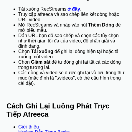
Tải xuống RecStreams
ở đây
.
Truy cập afreeca và sao chép liên kết dòng hoặc
URL video.
Mở RecStreams và nhấp vào nút
Thêm Dòng
để
mở biểu mẫu.
Dán URL bạn đã sao chép và chọn các tùy chọn
như thời gian tối đa của video, độ phân giải và
định dạng.
Chọn
Tải xuống
để ghi lại dòng hiện tại hoặc tải
xuống một video.
Chọn
Giám sát
để tự động ghi lại tất cả các dòng
trong tương lai.
Các dòng và video sẽ được ghi lại và lưu trong thư
mục (mặc định là "./videos", có thể cấu hình trong
cài đặt).
Cách Ghi Lại Luồng Phát Trực
Tiếp Afreeca
Giới thiệu