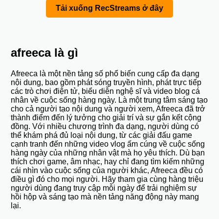
Tải xuống RecStreams ở đây
afreeca là gì
Afreeca là một nền tảng số phổ biến cung cấp đa dạng
nội dung, bao gồm phát sóng truyền hình, phát trực tiếp
các trò chơi điện tử, biểu diễn nghệ sĩ và video blog cá
nhân về cuộc sống hàng ngày. Là một trung tâm sáng tạo
cho cả người tạo nội dung và người xem, Afreeca đã trở
thành điểm đến lý tưởng cho giải trí và sự gắn kết cộng
đồng. Với nhiều chương trình đa dạng, người dùng có
thể khám phá đủ loại nội dung, từ các giải đấu game
cạnh tranh đến những video vlog ấm cúng về cuộc sống
hàng ngày của những nhân vật mà họ yêu thích. Dù bạn
thích chơi game, âm nhạc, hay chỉ đang tìm kiếm những
cái nhìn vào cuộc sống của người khác, Afreeca đều có
điều gì đó cho mọi người. Hãy tham gia cùng hàng triệu
người dùng đang truy cập mỗi ngày để trải nghiệm sự
hồi hộp và sáng tạo mà nền tảng năng động này mang
lại.