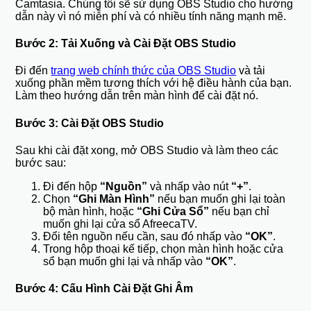
Camtasia. Chúng tôi sẽ sử dụng OBS Studio cho hướng
dẫn này vì nó miễn phí và có nhiều tính năng mạnh mẽ.
Bước 2: Tải Xuống và Cài Đặt OBS Studio
Đi đến
trang web chính thức của OBS Studio
và tải
xuống phần mềm tương thích với hệ điều hành của bạn.
Làm theo hướng dẫn trên màn hình để cài đặt nó.
Bước 3: Cài Đặt OBS Studio
Sau khi cài đặt xong, mở OBS Studio và làm theo các
bước sau:
Đi đến hộp
“Nguồn”
và nhấp vào nút
“+”
.
Chọn
“Ghi Màn Hình”
nếu bạn muốn ghi lại toàn
bộ màn hình, hoặc
“Ghi Cửa Sổ”
nếu bạn chỉ
muốn ghi lại cửa sổ AfreecaTV.
Đổi tên nguồn nếu cần, sau đó nhấp vào
“OK”
.
Trong hộp thoại kế tiếp, chọn màn hình hoặc cửa
sổ bạn muốn ghi lại và nhấp vào
“OK”
.
Bước 4: Cấu Hình Cài Đặt Ghi Âm