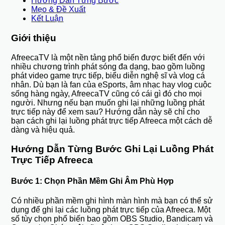
Hướng Dẫn Từng Bước
Mẹo & Đề Xuất
Kết Luận
Giới thiệu
AfreecaTV là một nền tảng phổ biến được biết đến với
nhiều chương trình phát sóng đa dạng, bao gồm luồng
phát video game trực tiếp, biểu diễn nghệ sĩ và vlog cá
nhân. Dù bạn là fan của eSports, âm nhạc hay vlog cuộc
sống hàng ngày, AfreecaTV cũng có cái gì đó cho mọi
người. Nhưng nếu bạn muốn ghi lại những luồng phát
trực tiếp này để xem sau? Hướng dẫn này sẽ chỉ cho
bạn cách ghi lại luồng phát trực tiếp Afreeca một cách dễ
dàng và hiệu quả.
Hướng Dẫn Từng Bước Ghi Lại Luồng Phát
Trực Tiếp Afreeca
Bước 1: Chọn Phần Mềm Ghi Âm Phù Hợp
Có nhiều phần mềm ghi hình màn hình mà bạn có thể sử
dụng để ghi lại các luồng phát trực tiếp của Afreeca. Một
số tùy chọn phổ biến bao gồm OBS Studio, Bandicam và