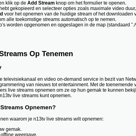
n klik op de
Add Stream
knop om het formulier te openen.
hebt gekopieerd en selecteer opties zoals maximale video duur, 
ad
voor het opnemen van de huidige stream of het downloaden v
m alle toekomstige streams automatisch op te nemen.
o's worden opgenomen en opgeslagen in de map (standaard "./v
 Streams Op Tenemen
v
ive televisiekanaal en video on-demand service in bezit van Net
grammering van nieuws tot entertainment. Met de toenemende v
kers live streams opnemen om ze op hun gemak te kunnen bekijken
 n13tv live streams kunt opnemen.
e Streams Opnemen?
denen waarom je n13tv live streams wilt opnemen:
ouw gemak.
 offline weergave.