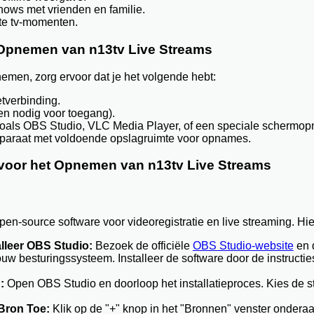
ws met vrienden en familie.
ete tv-momenten.
 Opnemen van n13tv Live Streams
emen, zorg ervoor dat je het volgende hebt:
etverbinding.
en nodig voor toegang).
als OBS Studio, VLC Media Player, of een speciale schermop
paraat met voldoende opslagruimte voor opnames.
voor het Opnemen van n13tv Live Streams
pen-source software voor videoregistratie en live streaming. Hier
lleer OBS Studio:
Bezoek de officiële
OBS Studio-website
en 
ouw besturingssysteem. Installeer de software door de instructie
:
Open OBS Studio en doorloop het installatieproces. Kies de s
Bron Toe:
Klik op de "+" knop in het "Bronnen" venster onderaa