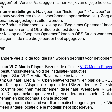
ggen" of "Venster Vastleggen", afhankelijk van of je je hele sch
en.
name-instellingen:
Navigeer naar "Instellingen" > "Uitvoer" e
s jouw voorkeuren (bijv. uitvoerformaat, opnamekwaliteit). Zorg 
 opnames opgeslagen zullen worden.
en:
Zodra je klaar bent, klik je op de "Begin met Opnemen" kno
wilt opnemen en laat OBS Studio de rest doen.
n:
Klik op de "Stop met Opnemen" knop in OBS Studio wanneer j
lagen in de map die je eerder hebt opgegeven.
yer
andere veelzijdige tool die kan worden gebruikt voor het opnem
lleer VLC Media Player:
Bezoek de officiële
VLC Media Player
besturingssysteem. Volg de installatie-instructies.
layer:
Start VLC Media Player na de installatie.
am:
Ga naar "Media" > "Open Netwerkstream" en plak de URL va
en:
Klik op de "Afspelen" knop om de n13tv-zender in VLC te s
p:
Om te beginnen met opnemen, ga je naar "Weergave" > "G
en." De opnameknoppen verschijnen onderaan de speler. Druk
nemen en klik nogmaals om te stoppen.
et opgenomen bestand wordt automatisch opgeslagen in je "Vi
of een andere locatie die je mogelijk hebt opgegeven.