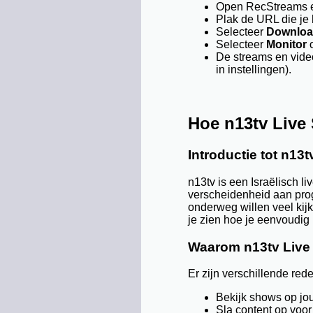
Open RecStreams e
Plak de URL die je 
Selecteer
Downlo
Selecteer
Monitor
o
De streams en vide
in instellingen).
Hoe n13tv Live
Introductie tot n13t
n13tv is een Israëlisch l
verscheidenheid aan pro
onderweg willen veel kij
je zien hoe je eenvoudig
Waarom n13tv Liv
Er zijn verschillende re
Bekijk shows op j
Sla content op voor