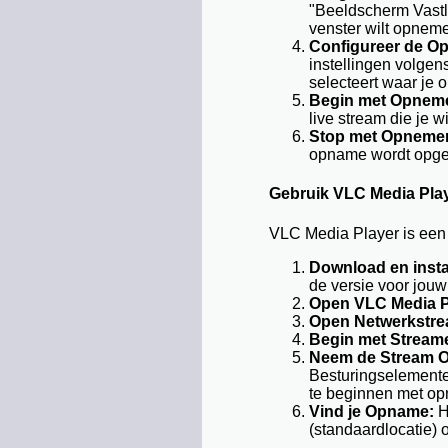
"Beeldscherm Vastle
venster wilt opnem
Configureer de Op
instellingen volgen
selecteert waar je
Begin met Opnem
live stream die je 
Stop met Opneme
opname wordt opges
Gebruik VLC Media Pla
VLC Media Player is een 
Download en insta
de versie voor jouw 
Open VLC Media P
Open Netwerkstre
Begin met Stream
Neem de Stream O
Besturingselement
te beginnen met op
Vind je Opname:
H
(standaardlocatie) 