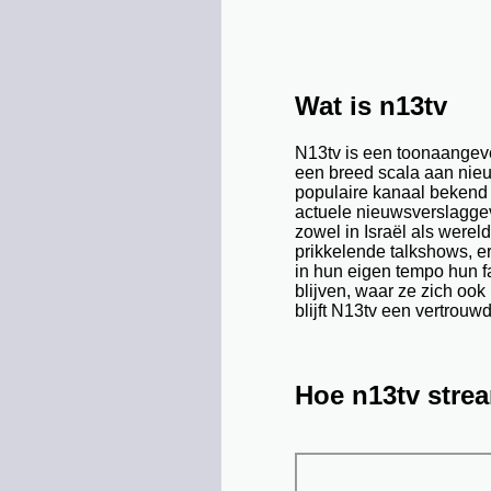
Wat is n13tv
N13tv is een toonaangeve
een breed scala aan nieu
populaire kanaal bekend
actuele nieuwsverslaggev
zowel in Israël als were
prikkelende talkshows, er
in hun eigen tempo hun f
blijven, waar ze zich oo
blijft N13tv een vertrouw
Hoe n13tv stre