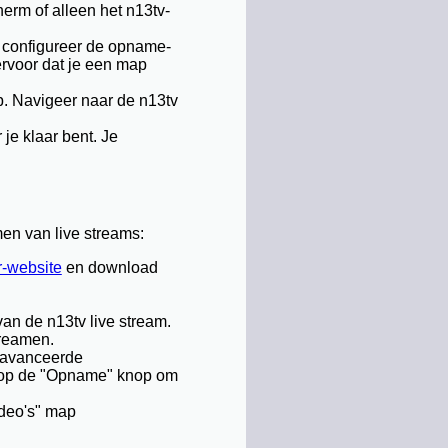
erm of alleen het n13tv-
n configureer de opname-
ervoor dat je een map
p. Navigeer naar de n13tv
e klaar bent. Je
en van live streams:
-website
en download
n de n13tv live stream.
treamen.
eavanceerde
 op de "Opname" knop om
deo's" map