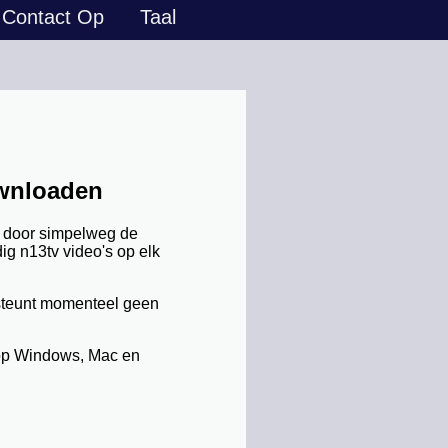
Contact Op
Taal
ownloaden
n door simpelweg de
g n13tv video's op elk
rsteunt momenteel geen
 op Windows, Mac en