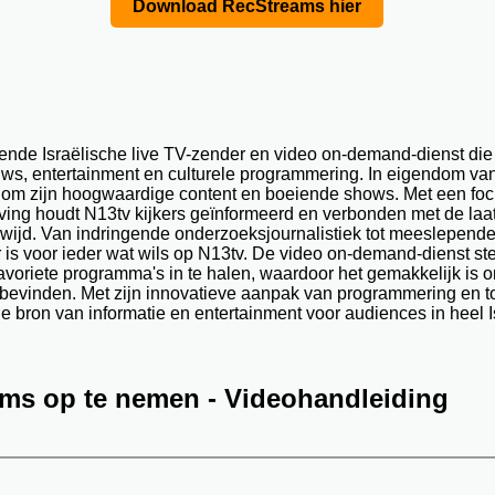
Download RecStreams hier
nde Israëlische live TV-zender en video on-demand-dienst die k
ws, entertainment en culturele programmering. In eigendom van 
 om zijn hoogwaardige content en boeiende shows. Met een foc
ing houdt N13tv kijkers geïnformeerd en verbonden met de laa
ldwijd. Van indringende onderzoeksjournalistiek tot meeslepen
 is voor ieder wat wils op N13tv. De video on-demand-dienst stel
avoriete programma's in te halen, waardoor het gemakkelijk is 
k bevinden. Met zijn innovatieve aanpak van programmering en t
de bron van informatie en entertainment voor audiences in heel I
ams op te nemen - Videohandleiding