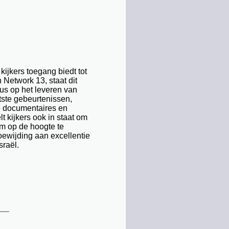
ijkers toegang biedt tot
Network 13, staat dit
us op het leveren van
tste gebeurtenissen,
de documentaires en
t kijkers ook in staat om
om op de hoogte te
oewijding aan excellentie
sraël.