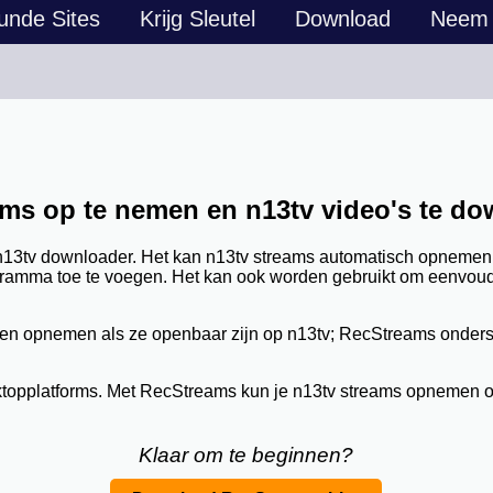
unde Sites
Krijg Sleutel
Download
Neem 
ams op te nemen en n13tv video's te d
n13tv downloader. Het kan n13tv streams automatisch opneme
ramma toe te voegen. Het kan ook worden gebruikt om eenvoudi
lleen opnemen als ze openbaar zijn op n13tv; RecStreams onde
sktopplatforms. Met RecStreams kun je n13tv streams opnemen
Klaar om te beginnen?