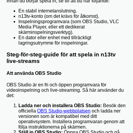
Innan du börjar spela in, se till att du har följande:
En stabil internetanslutning.
n13tv-konto (om det krävs för åtkomst).
Inspelningsprogramvara (som OBS Studio, VLC
Media Player, eller ett dedikerat
skärminspelningsverktyg).
En dator eller enhet med tillräckligt
lagringsutrymme för inspelningar.
Steg-för-steg-guide för att spela in n13tv
live-streams
Att använda OBS Studio
OBS Studio är en fri och öppen programvara för
videoinspelning och live-streaming. Så här använder du
det:
Ladda ner och installera OBS Studio:
Besök den
officiella
OBS Studio-webbplatsen
och ladda ner
versionen som är kompatibel med ditt
operativsystem. Installera programvaran genom att
följa instruktionerna på skärmen.
Ställ in OBS Studio:
Öppna OBS Studio och gå