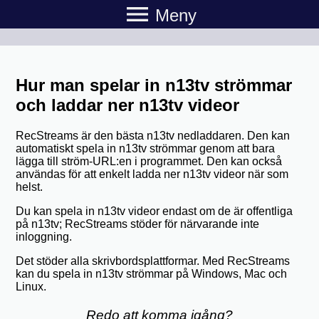
menu
Meny
Hur man spelar in n13tv strömmar
och laddar ner n13tv videor
RecStreams är den bästa n13tv nedladdaren. Den kan
automatiskt spela in n13tv strömmar genom att bara
lägga till ström-URL:en i programmet. Den kan också
användas för att enkelt ladda ner n13tv videor när som
helst.
Du kan spela in n13tv videor endast om de är offentliga
på n13tv; RecStreams stöder för närvarande inte
inloggning.
Det stöder alla skrivbordsplattformar. Med RecStreams
kan du spela in n13tv strömmar på Windows, Mac och
Linux.
Redo att komma igång?