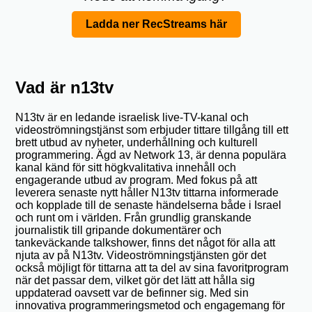
Ladda ner RecStreams här
Vad är n13tv
N13tv är en ledande israelisk live-TV-kanal och
videoströmningstjänst som erbjuder tittare tillgång till ett
brett utbud av nyheter, underhållning och kulturell
programmering. Ägd av Network 13, är denna populära
kanal känd för sitt högkvalitativa innehåll och
engagerande utbud av program. Med fokus på att
leverera senaste nytt håller N13tv tittarna informerade
och kopplade till de senaste händelserna både i Israel
och runt om i världen. Från grundlig granskande
journalistik till gripande dokumentärer och
tankeväckande talkshower, finns det något för alla att
njuta av på N13tv. Videoströmningstjänsten gör det
också möjligt för tittarna att ta del av sina favoritprogram
när det passar dem, vilket gör det lätt att hålla sig
uppdaterad oavsett var de befinner sig. Med sin
innovativa programmeringsmetod och engagemang för