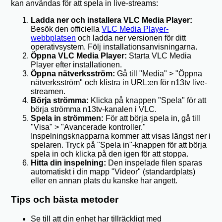
kan användas för att spela in live-streams:
Ladda ner och installera VLC Media Player:
Besök den officiella
VLC Media Player-
webbplatsen
och ladda ner versionen för ditt
operativsystem. Följ installationsanvisningarna.
Öppna VLC Media Player:
Starta VLC Media
Player efter installationen.
Öppna nätverksström:
Gå till "Media" > "Öppna
nätverksström" och klistra in URL:en för n13tv live-
streamen.
Börja strömma:
Klicka på knappen "Spela" för att
börja strömma n13tv-kanalen i VLC.
Spela in strömmen:
För att börja spela in, gå till
"Visa" > "Avancerade kontroller."
Inspelningsknapparna kommer att visas längst ner i
spelaren. Tryck på "Spela in"-knappen för att börja
spela in och klicka på den igen för att stoppa.
Hitta din inspelning:
Den inspelade filen sparas
automatiskt i din mapp "Videor" (standardplats)
eller en annan plats du kanske har angett.
Tips och bästa metoder
Se till att din enhet har tillräckligt med