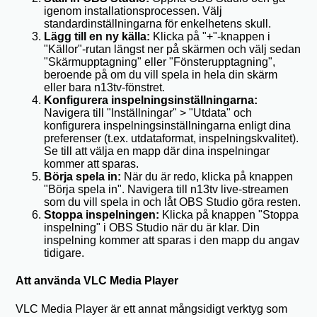
igenom installationsprocessen. Välj
standardinställningarna för enkelhetens skull.
Lägg till en ny källa:
Klicka på "+"-knappen i
"Källor"-rutan längst ner på skärmen och välj sedan
"Skärmupptagning" eller "Fönsterupptagning",
beroende på om du vill spela in hela din skärm
eller bara n13tv-fönstret.
Konfigurera inspelningsinställningarna:
Navigera till "Inställningar" > "Utdata" och
konfigurera inspelningsinställningarna enligt dina
preferenser (t.ex. utdataformat, inspelningskvalitet).
Se till att välja en mapp där dina inspelningar
kommer att sparas.
Börja spela in:
När du är redo, klicka på knappen
"Börja spela in". Navigera till n13tv live-streamen
som du vill spela in och låt OBS Studio göra resten.
Stoppa inspelningen:
Klicka på knappen "Stoppa
inspelning" i OBS Studio när du är klar. Din
inspelning kommer att sparas i den mapp du angav
tidigare.
Att använda VLC Media Player
VLC Media Player är ett annat mångsidigt verktyg som